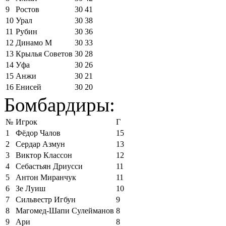
9
Ростов
30
41
10
Урал
30
38
11
Рубин
30
36
12
Динамо М
30
33
13
Крылья Советов
30
28
14
Уфа
30
26
15
Анжи
30
21
16
Енисей
30
20
Бомбардиры:
№
Игрок
Г
1
Фёдор Чалов
15
2
Сердар Азмун
13
3
Виктор Классон
12
4
Себастьян Дриусси
11
5
Антон Миранчук
11
6
Зе Луиш
10
7
Сильвестр Игбун
9
8
Магомед-Шапи Сулейманов
8
9
Ари
8