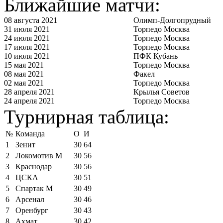
Ближайшие матчи:
08 августа 2021
Олимп-Долгопрудный
31 июля 2021
Торпедо Москва
24 июля 2021
Торпедо Москва
17 июля 2021
Торпедо Москва
10 июля 2021
ПФК Кубань
15 мая 2021
Торпедо Москва
08 мая 2021
Факел
02 мая 2021
Торпедо Москва
28 апреля 2021
Крылья Советов
24 апреля 2021
Торпедо Москва
Турнирная таблица:
№
Команда
О
И
1
Зенит
30
64
2
Локомотив М
30
56
3
Краснодар
30
56
4
ЦСКА
30
51
5
Спартак М
30
49
6
Арсенал
30
46
7
Оренбург
30
43
8
Ахмат
30
42