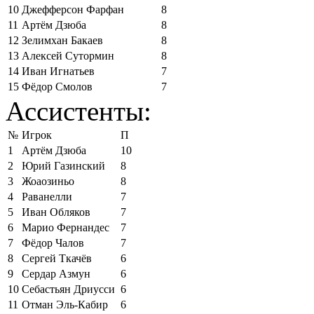
10
Джефферсон Фарфан
8
11
Артём Дзюба
8
12
Зелимхан Бакаев
8
13
Алексей Сутормин
8
14
Иван Игнатьев
7
15
Фёдор Смолов
7
Ассистенты:
№
Игрок
П
1
Артём Дзюба
10
2
Юрий Газинский
8
3
Жоаозиньо
8
4
Раванелли
7
5
Иван Обляков
7
6
Марио Фернандес
7
7
Фёдор Чалов
7
8
Сергей Ткачёв
6
9
Сердар Азмун
6
10
Себастьян Дриусси
6
11
Отман Эль-Кабир
6