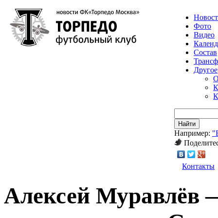
Новос
Фото
Видео
Календ
Состав
Транс
Другое
О
К
К
Найти
Например:
"
Поделитес
Контакты
Алексей Муравлёв 