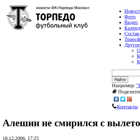
Новос
Фото
Видео
Календ
Состав
Транс
Другое
О
К
К
Найти
Например:
"
Поделитес
Контакты
Алешин не смирился с вылет
18.12.2006, 17:25