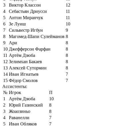
3
Виктор Классон
12
4
Себастьян Дриусси
11
5
Антон Миранчук
11
6
Зе Луиш
10
7
Сильвестр Игбун
9
8
Магомед-Шапи Сулейманов
8
9
Ари
8
10
Джефферсон Фарфан
8
11
Артём Дзюба
8
12
Зелимхан Бакаев
8
13
Алексей Сутормин
8
14
Иван Игнатьев
7
15
Фёдор Смолов
7
Ассистенты:
№
Игрок
П
1
Артём Дзюба
10
2
Юрий Газинский
8
3
Жоаозиньо
8
4
Раванелли
7
5
Иван Обляков
7