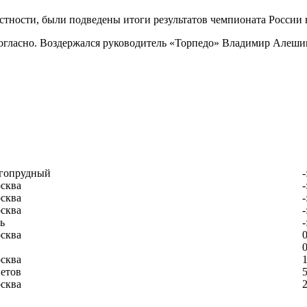
астности, были подведены итоги результатов чемпионата России 
гласно. Воздержался руководитель «Торпедо» Владимир Алешин. 
гопрудный
-
сква
-
сква
-
сква
-
ь
-
сква
0
0
сква
1
етов
5
сква
2