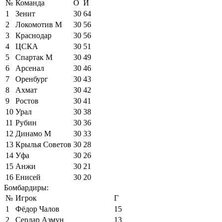
№
Команда
О
И
1
Зенит
30
64
2
Локомотив М
30
56
3
Краснодар
30
56
4
ЦСКА
30
51
5
Спартак М
30
49
6
Арсенал
30
46
7
Оренбург
30
43
8
Ахмат
30
42
9
Ростов
30
41
10
Урал
30
38
11
Рубин
30
36
12
Динамо М
30
33
13
Крылья Советов
30
28
14
Уфа
30
26
15
Анжи
30
21
16
Енисей
30
20
Бомбардиры:
№
Игрок
Г
1
Фёдор Чалов
15
2
Сердар Азмун
13