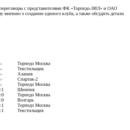
е переговоры с представителями ФК «Торпедо-ЗИЛ» и ОАО
у мнению о создании единого клуба, а также обсудить детали
:-
Торпедо Москва
:-
Текстильщик
:-
Алания
:-
Спартак-2
:-
Торпедо Москва
:1
Шинник
:0
Торпедо Москва
:0
Волгарь
:1
Торпедо Москва
:1
Текстильщик