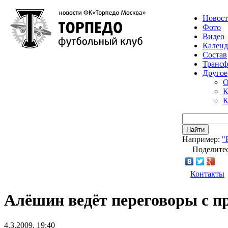
Новос
Фото
Видео
Календ
Состав
Транс
Другое
О
К
К
Найти
Например:
"
Поделитес
Контакты
Алёшин ведёт переговоры с 
4.3.2009, 19:40