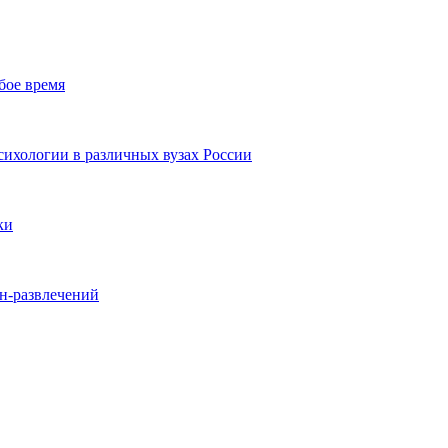
бое время
ихологии в различных вузах России
ки
йн-развлечений