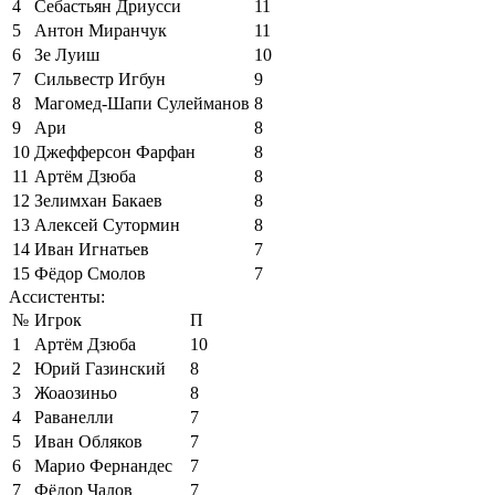
4
Себастьян Дриусси
11
5
Антон Миранчук
11
6
Зе Луиш
10
7
Сильвестр Игбун
9
8
Магомед-Шапи Сулейманов
8
9
Ари
8
10
Джефферсон Фарфан
8
11
Артём Дзюба
8
12
Зелимхан Бакаев
8
13
Алексей Сутормин
8
14
Иван Игнатьев
7
15
Фёдор Смолов
7
Ассистенты:
№
Игрок
П
1
Артём Дзюба
10
2
Юрий Газинский
8
3
Жоаозиньо
8
4
Раванелли
7
5
Иван Обляков
7
6
Марио Фернандес
7
7
Фёдор Чалов
7