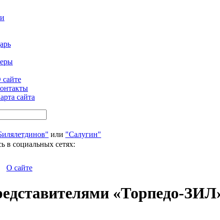
ти
арь
феры
 сайте
онтакты
арта сайта
Билялетдинов"
или
"Салугин"
ь в социальных сетях:
О сайте
представителями «Торпедо-ЗИЛ