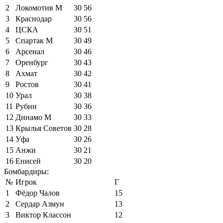
2
Локомотив М
30
56
3
Краснодар
30
56
4
ЦСКА
30
51
5
Спартак М
30
49
6
Арсенал
30
46
7
Оренбург
30
43
8
Ахмат
30
42
9
Ростов
30
41
10
Урал
30
38
11
Рубин
30
36
12
Динамо М
30
33
13
Крылья Советов
30
28
14
Уфа
30
26
15
Анжи
30
21
16
Енисей
30
20
Бомбардиры:
№
Игрок
Г
1
Фёдор Чалов
15
2
Сердар Азмун
13
3
Виктор Классон
12