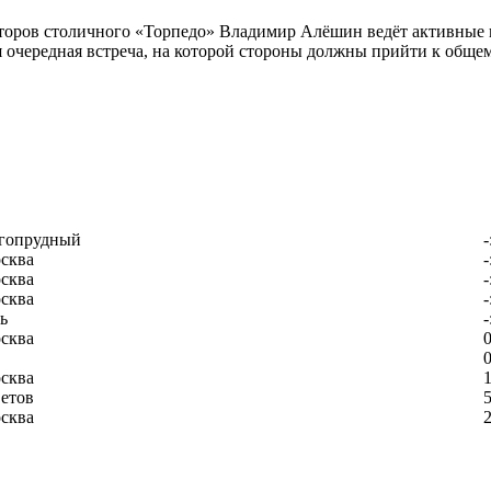
ректоров столичного «Торпедо» Владимир Алёшин ведёт активны
 очередная встреча, на которой стороны должны прийти к общем
гопрудный
-
сква
-
сква
-
сква
-
ь
-
сква
0
0
сква
1
етов
5
сква
2