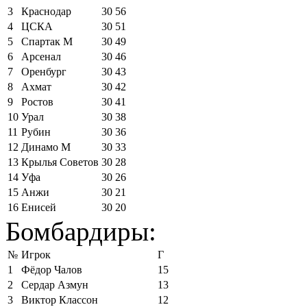
3
Краснодар
30
56
4
ЦСКА
30
51
5
Спартак М
30
49
6
Арсенал
30
46
7
Оренбург
30
43
8
Ахмат
30
42
9
Ростов
30
41
10
Урал
30
38
11
Рубин
30
36
12
Динамо М
30
33
13
Крылья Советов
30
28
14
Уфа
30
26
15
Анжи
30
21
16
Енисей
30
20
Бомбардиры:
№
Игрок
Г
1
Фёдор Чалов
15
2
Сердар Азмун
13
3
Виктор Классон
12