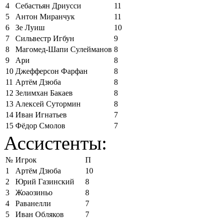
4
Себастьян Дриусси
11
5
Антон Миранчук
11
6
Зе Луиш
10
7
Сильвестр Игбун
9
8
Магомед-Шапи Сулейманов
8
9
Ари
8
10
Джефферсон Фарфан
8
11
Артём Дзюба
8
12
Зелимхан Бакаев
8
13
Алексей Сутормин
8
14
Иван Игнатьев
7
15
Фёдор Смолов
7
Ассистенты:
№
Игрок
П
1
Артём Дзюба
10
2
Юрий Газинский
8
3
Жоаозиньо
8
4
Раванелли
7
5
Иван Обляков
7