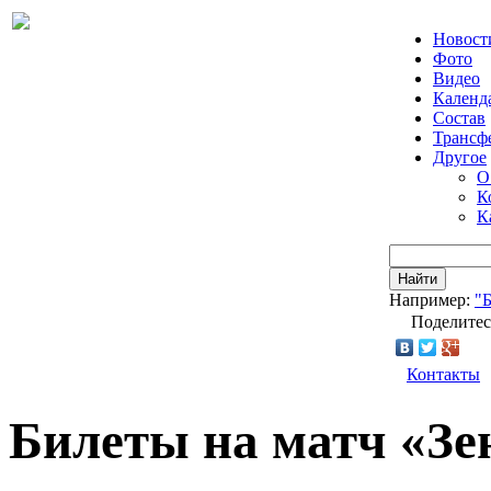
Новост
Фото
Видео
Календ
Состав
Трансф
Другое
О
К
К
Найти
Например:
"
Поделитес
Контакты
Билеты на матч «Зе