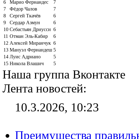
6
Марио Фернандес
7
7
Фёдор Чалов
7
8
Сергей Ткачёв
6
9
Сердар Азмун
6
10
Себастьян Дриусси
6
11
Отман Эль-Кабир
6
12
Алексей Миранчук
6
13
Мануэл Фернандеш
5
14
Луис Адриано
5
15
Никола Влашич
5
Наша группа Вконтакте
Лента новостей:
10.3.2026, 10:23
Преимущества правильн