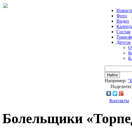
Новост
Фото
Видео
Календ
Состав
Трансф
Другое
О
К
К
Найти
Например:
"
Поделитес
Контакты
Болельщики «Торпе