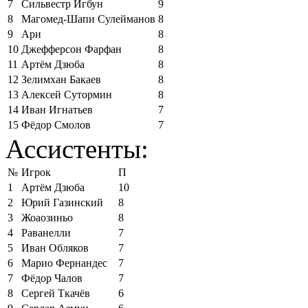
7
Сильвестр Игбун
9
8
Магомед-Шапи Сулейманов
8
9
Ари
8
10
Джефферсон Фарфан
8
11
Артём Дзюба
8
12
Зелимхан Бакаев
8
13
Алексей Сутормин
8
14
Иван Игнатьев
7
15
Фёдор Смолов
7
Ассистенты:
№
Игрок
П
1
Артём Дзюба
10
2
Юрий Газинский
8
3
Жоаозиньо
8
4
Раванелли
7
5
Иван Обляков
7
6
Марио Фернандес
7
7
Фёдор Чалов
7
8
Сергей Ткачёв
6