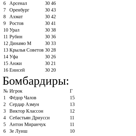
6
Арсенал
30
46
7
Оренбург
30
43
8
Ахмат
30
42
9
Ростов
30
41
10
Урал
30
38
11
Рубин
30
36
12
Динамо М
30
33
13
Крылья Советов
30
28
14
Уфа
30
26
15
Анжи
30
21
16
Енисей
30
20
Бомбардиры:
№
Игрок
Г
1
Фёдор Чалов
15
2
Сердар Азмун
13
3
Виктор Классон
12
4
Себастьян Дриусси
11
5
Антон Миранчук
11
6
Зе Луиш
10