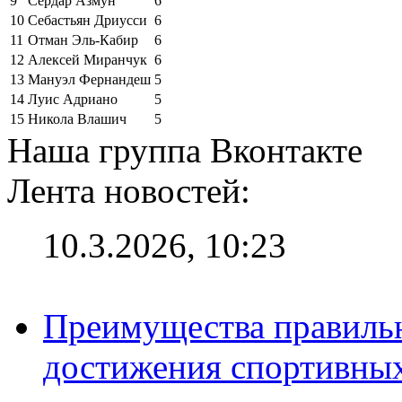
9
Сердар Азмун
6
10
Себастьян Дриусси
6
11
Отман Эль-Кабир
6
12
Алексей Миранчук
6
13
Мануэл Фернандеш
5
14
Луис Адриано
5
15
Никола Влашич
5
Наша группа Вконтакте
Лента новостей:
10.3.2026, 10:23
Преимущества правильн
достижения спортивных