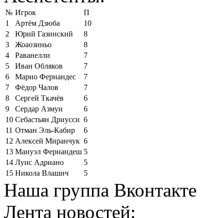
№
Игрок
П
1
Артём Дзюба
10
2
Юрий Газинский
8
3
Жоаозиньо
8
4
Раванелли
7
5
Иван Обляков
7
6
Марио Фернандес
7
7
Фёдор Чалов
7
8
Сергей Ткачёв
6
9
Сердар Азмун
6
10
Себастьян Дриусси
6
11
Отман Эль-Кабир
6
12
Алексей Миранчук
6
13
Мануэл Фернандеш
5
14
Луис Адриано
5
15
Никола Влашич
5
Наша группа Вконтакте
Лента новостей: