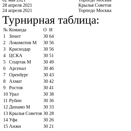
28 апреля 2021
Крылья Советов
24 апреля 2021
Торпедо Москва
Турнирная таблица:
№
Команда
О
И
1
Зенит
30
64
2
Локомотив М
30
56
3
Краснодар
30
56
4
ЦСКА
30
51
5
Спартак М
30
49
6
Арсенал
30
46
7
Оренбург
30
43
8
Ахмат
30
42
9
Ростов
30
41
10
Урал
30
38
11
Рубин
30
36
12
Динамо М
30
33
13
Крылья Советов
30
28
14
Уфа
30
26
15
Анжи
30
21