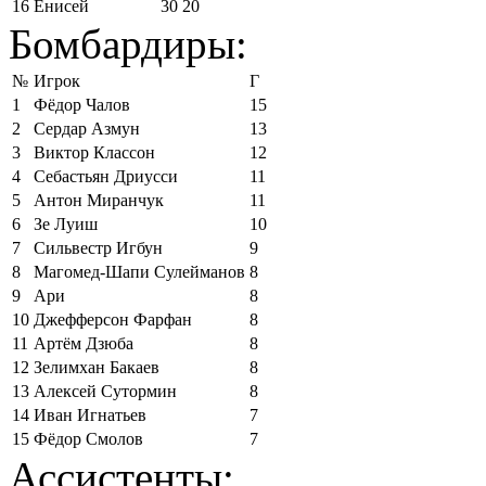
16
Енисей
30
20
Бомбардиры:
№
Игрок
Г
1
Фёдор Чалов
15
2
Сердар Азмун
13
3
Виктор Классон
12
4
Себастьян Дриусси
11
5
Антон Миранчук
11
6
Зе Луиш
10
7
Сильвестр Игбун
9
8
Магомед-Шапи Сулейманов
8
9
Ари
8
10
Джефферсон Фарфан
8
11
Артём Дзюба
8
12
Зелимхан Бакаев
8
13
Алексей Сутормин
8
14
Иван Игнатьев
7
15
Фёдор Смолов
7
Ассистенты: