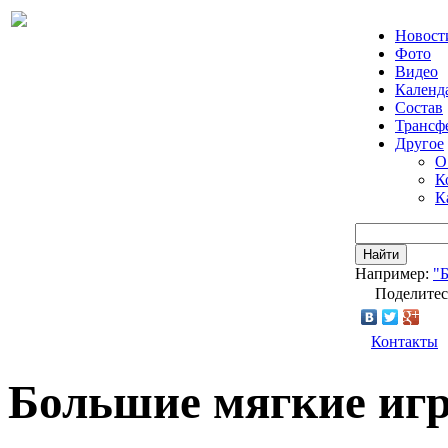
Новост
Фото
Видео
Календ
Состав
Трансф
Другое
О
К
К
Найти
Например:
"
Поделитес
Контакты
Большие мягкие иг