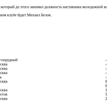
который до этого занимал должность наставника молодежной к
ком клубе будет Михаил Белов.
гопрудный
-
сква
-
сква
-
сква
-
ь
-
сква
0
0
сква
1
етов
5
сква
2