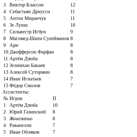
3
Виктор Классон
12
4
Себастьян Дриусси
11
5
Антон Миранчук
11
6
Зе Луиш
10
7
Сильвестр Игбун
9
8
Магомед-Шапи Сулейманов
8
9
Ари
8
10
Джефферсон Фарфан
8
11
Артём Дзюба
8
12
Зелимхан Бакаев
8
13
Алексей Сутормин
8
14
Иван Игнатьев
7
15
Фёдор Смолов
7
Ассистенты:
№
Игрок
П
1
Артём Дзюба
10
2
Юрий Газинский
8
3
Жоаозиньо
8
4
Раванелли
7
5
Иван Обляков
7