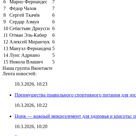
6
Марио Фернандес
7
7
Фёдор Чалов
7
8
Сергей Ткачёв
6
9
Сердар Азмун
6
10
Себастьян Дриусси
6
11
Отман Эль-Кабир
6
12
Алексей Миранчук
6
13
Мануэл Фернандеш
5
14
Луис Адриано
5
15
Никола Влашич
5
Наша группа Вконтакте
Лента новостей:
10.3.2026, 10:23
Преимущества правильного спортивного питания для до
10.3.2026, 10:22
Цинк — важный микроэлемент для здоровья и красоты: 
10.3.2026, 10:20