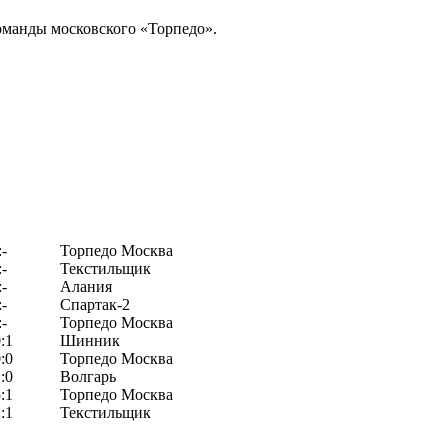
оманды московского «Торпедо».
:-
Торпедо Москва
:-
Текстильщик
:-
Алания
:-
Спартак-2
:-
Торпедо Москва
:1
Шинник
:0
Торпедо Москва
:0
Волгарь
:1
Торпедо Москва
:1
Текстильщик