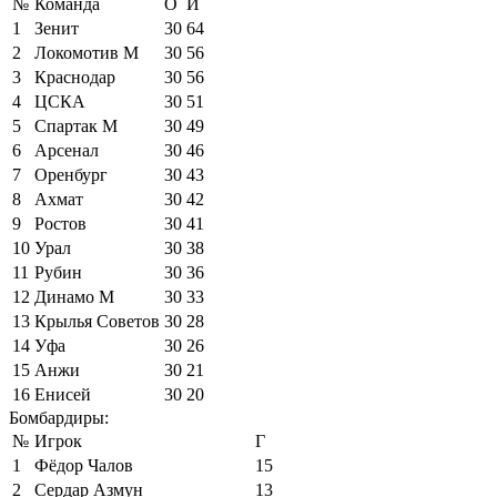
№
Команда
О
И
1
Зенит
30
64
2
Локомотив М
30
56
3
Краснодар
30
56
4
ЦСКА
30
51
5
Спартак М
30
49
6
Арсенал
30
46
7
Оренбург
30
43
8
Ахмат
30
42
9
Ростов
30
41
10
Урал
30
38
11
Рубин
30
36
12
Динамо М
30
33
13
Крылья Советов
30
28
14
Уфа
30
26
15
Анжи
30
21
16
Енисей
30
20
Бомбардиры:
№
Игрок
Г
1
Фёдор Чалов
15
2
Сердар Азмун
13