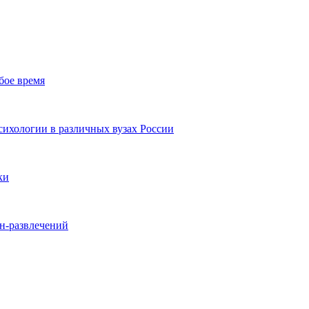
бое время
ихологии в различных вузах России
ки
йн-развлечений