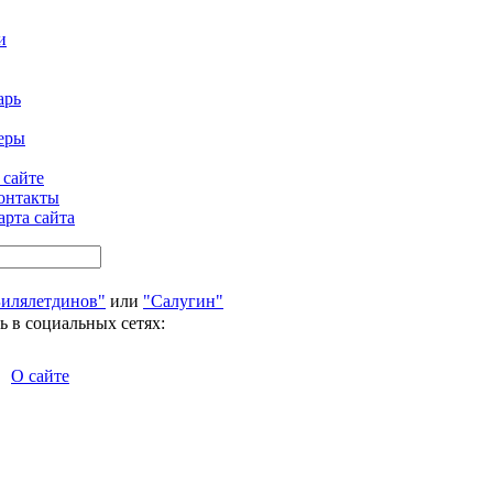
и
арь
еры
 сайте
онтакты
арта сайта
Билялетдинов"
или
"Салугин"
ь в социальных сетях:
О сайте