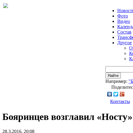
Новост
Фото
Видео
Календ
Состав
Трансф
Другое
О
К
К
Найти
Например:
"
Поделитес
Контакты
Бояринцев возглавил «Носту»
28.3.2016, 20:08