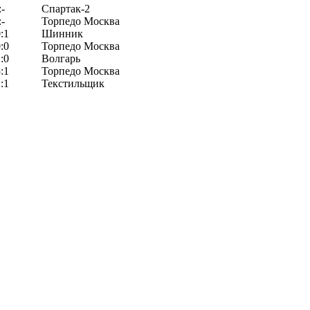
:-
Спартак-2
:-
Торпедо Москва
:1
Шинник
:0
Торпедо Москва
:0
Волгарь
:1
Торпедо Москва
:1
Текстильщик