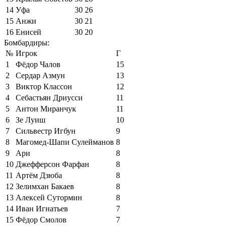
14
Уфа
30
26
15
Анжи
30
21
16
Енисей
30
20
Бомбардиры:
№
Игрок
Г
1
Фёдор Чалов
15
2
Сердар Азмун
13
3
Виктор Классон
12
4
Себастьян Дриусси
11
5
Антон Миранчук
11
6
Зе Луиш
10
7
Сильвестр Игбун
9
8
Магомед-Шапи Сулейманов
8
9
Ари
8
10
Джефферсон Фарфан
8
11
Артём Дзюба
8
12
Зелимхан Бакаев
8
13
Алексей Сутормин
8
14
Иван Игнатьев
7
15
Фёдор Смолов
7