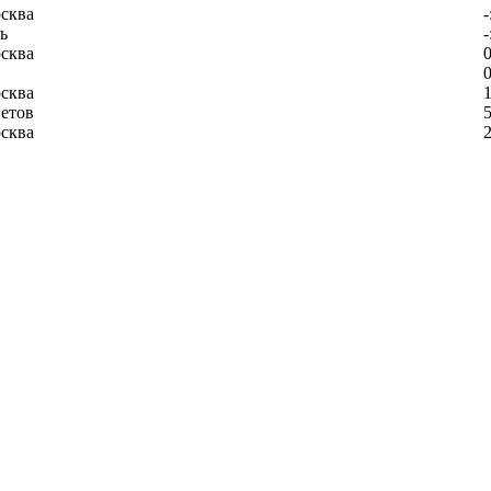
сква
-
ь
-
сква
0
0
сква
1
етов
5
сква
2