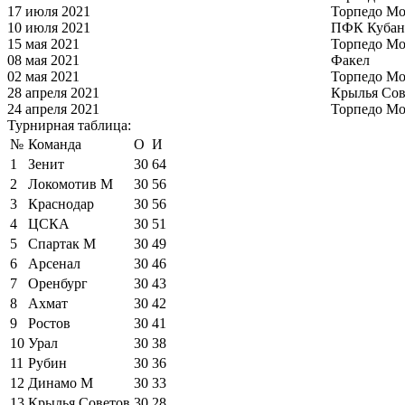
17 июля 2021
Торпедо Мо
10 июля 2021
ПФК Кубан
15 мая 2021
Торпедо Мо
08 мая 2021
Факел
02 мая 2021
Торпедо Мо
28 апреля 2021
Крылья Сов
24 апреля 2021
Торпедо Мо
Турнирная таблица:
№
Команда
О
И
1
Зенит
30
64
2
Локомотив М
30
56
3
Краснодар
30
56
4
ЦСКА
30
51
5
Спартак М
30
49
6
Арсенал
30
46
7
Оренбург
30
43
8
Ахмат
30
42
9
Ростов
30
41
10
Урал
30
38
11
Рубин
30
36
12
Динамо М
30
33
13
Крылья Советов
30
28