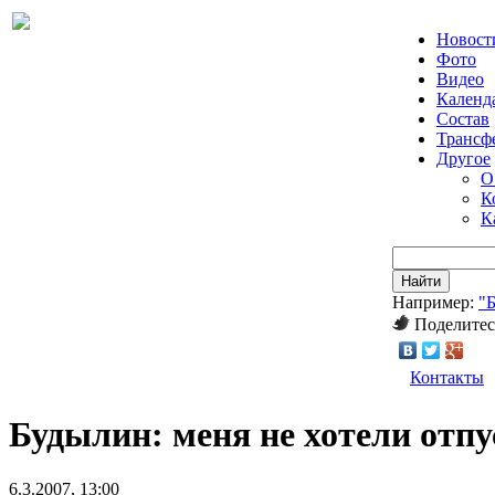
Новост
Фото
Видео
Календ
Состав
Трансф
Другое
О
К
К
Найти
Например:
"
Поделитес
Контакты
Будылин: меня не хотели отпу
6.3.2007, 13:00