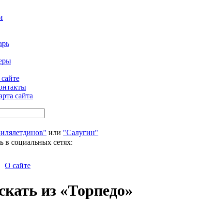
и
арь
еры
 сайте
онтакты
арта сайта
Билялетдинов"
или
"Салугин"
ь в социальных сетях:
О сайте
скать из «Торпедо»