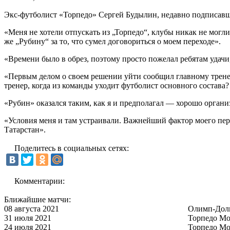
Экс-футболист «Торпедо» Сергей Будылин, недавно подписавши
«Меня не хотели отпускать из „Торпедо“, клубы никак не могли
же „Рубину“ за то, что сумел договориться о моем переходе».
«Времени было в обрез, поэтому просто пожелал ребятам удачи,
«Первым делом о своем решении уйти сообщил главному тренеру
тренер, когда из команды уходит футболист основного состава
«Рубин» оказался таким, как я и предполагал — хорошо органи
«Условия меня и там устраивали. Важнейший фактор моего пере
Татарстан».
Поделитесь в социальных сетях:
Комментарии:
Ближайшие матчи:
08 августа 2021
Олимп-Дол
31 июля 2021
Торпедо Мо
24 июля 2021
Торпедо Мо