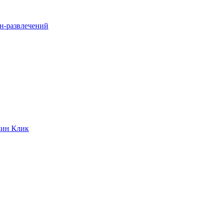
йн-развлечений
дин Клик