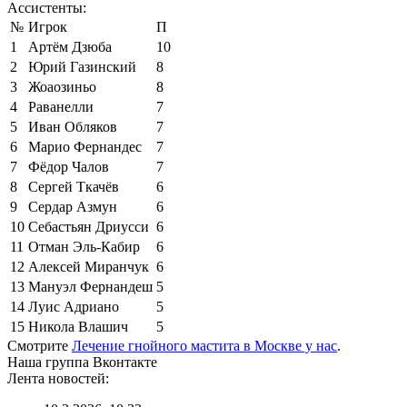
Ассистенты:
№
Игрок
П
1
Артём Дзюба
10
2
Юрий Газинский
8
3
Жоаозиньо
8
4
Раванелли
7
5
Иван Обляков
7
6
Марио Фернандес
7
7
Фёдор Чалов
7
8
Сергей Ткачёв
6
9
Сердар Азмун
6
10
Себастьян Дриусси
6
11
Отман Эль-Кабир
6
12
Алексей Миранчук
6
13
Мануэл Фернандеш
5
14
Луис Адриано
5
15
Никола Влашич
5
Смотрите
Лечение гнойного мастита в Москве у нас
.
Наша группа Вконтакте
Лента новостей: