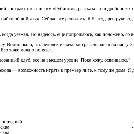
й контракт с казанским «Рубином», рассказал о подробностях с
 найти общий язык. Сейчас все решилось. Я благодарен руководс
 когда уезжал. Но надеюсь, еще попрощаюсь, как положено, со в
. Видно было, что человек изначально рассчитывал на нас [с З
? Его тоже можно понять».
зованный клуб, все на высшем уровне. Пока хожу, осваиваюсь".
хода — возможность играть в премьер-лиге, к тому же дома. Я 
гопрудный
-
сква
-
сква
-