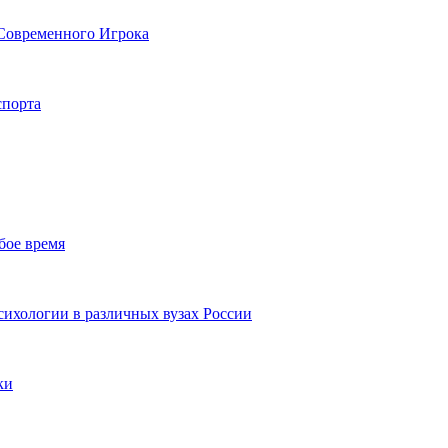
Современного Игрока
спорта
бое время
ихологии в различных вузах России
ки