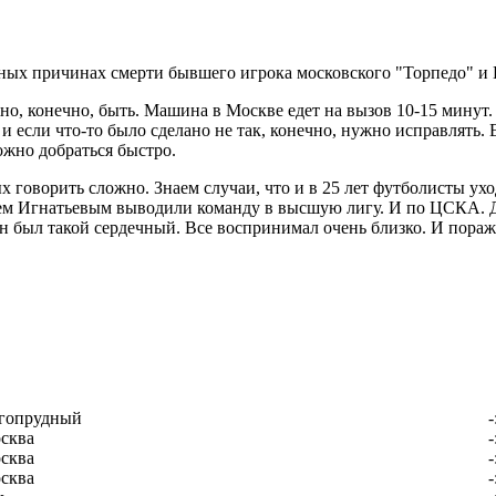
жных причинах смерти бывшего игрока московского "Торпедо" 
о, конечно, быть. Машина в Москве едет на вызов 10-15 минут. Н
 и если что-то было сделано не так, конечно, нужно исправлять. 
можно добраться быстро.
ых говорить сложно. Знаем случаи, что и в 25 лет футболисты у
чем Игнатьевым выводили команду в высшую лигу. И по ЦСКА. Да
н был такой сердечный. Все воспринимал очень близко. И пораж
гопрудный
-
сква
-
сква
-
сква
-