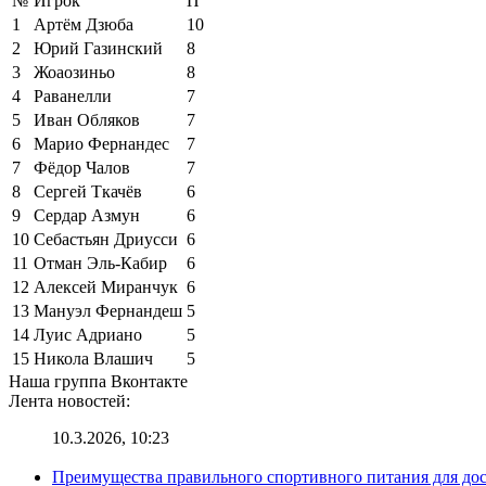
№
Игрок
П
1
Артём Дзюба
10
2
Юрий Газинский
8
3
Жоаозиньо
8
4
Раванелли
7
5
Иван Обляков
7
6
Марио Фернандес
7
7
Фёдор Чалов
7
8
Сергей Ткачёв
6
9
Сердар Азмун
6
10
Себастьян Дриусси
6
11
Отман Эль-Кабир
6
12
Алексей Миранчук
6
13
Мануэл Фернандеш
5
14
Луис Адриано
5
15
Никола Влашич
5
Наша группа Вконтакте
Лента новостей:
10.3.2026, 10:23
Преимущества правильного спортивного питания для до