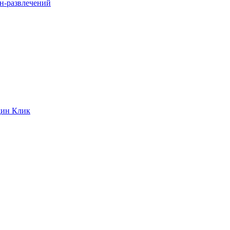
йн-развлечений
дин Клик