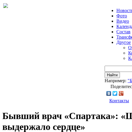
Новост
Фото
Видео
Календ
Состав
Трансф
Другое
О
К
К
Найти
Например:
"
Поделитес
Контакты
Бывший врач «Спартака»: «Шу
выдержало сердце»