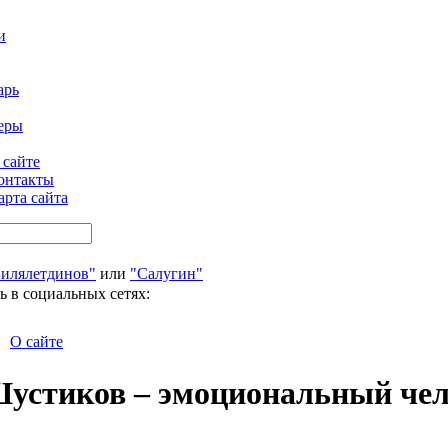
и
арь
еры
 сайте
онтакты
арта сайта
Билялетдинов"
или
"Салугин"
ь в социальных сетях:
О сайте
стиков – эмоциональный чело