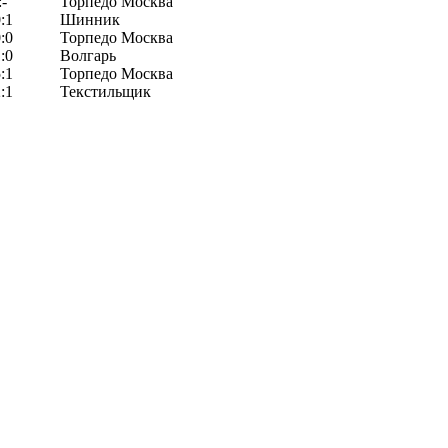
:-
Торпедо Москва
:1
Шинник
:0
Торпедо Москва
:0
Волгарь
:1
Торпедо Москва
:1
Текстильщик