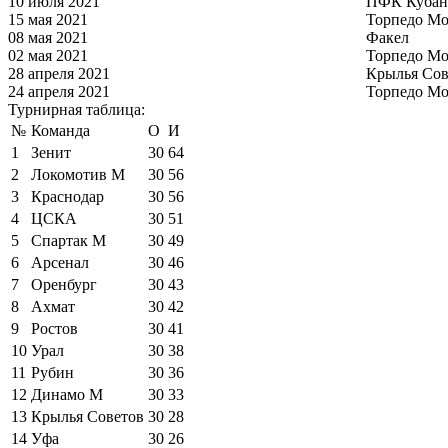
10 июля 2021
ПФК Кубан
15 мая 2021
Торпедо Мо
08 мая 2021
Факел
02 мая 2021
Торпедо Мо
28 апреля 2021
Крылья Сов
24 апреля 2021
Торпедо Мо
Турнирная таблица:
№
Команда
О
И
1
Зенит
30
64
2
Локомотив М
30
56
3
Краснодар
30
56
4
ЦСКА
30
51
5
Спартак М
30
49
6
Арсенал
30
46
7
Оренбург
30
43
8
Ахмат
30
42
9
Ростов
30
41
10
Урал
30
38
11
Рубин
30
36
12
Динамо М
30
33
13
Крылья Советов
30
28
14
Уфа
30
26