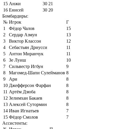
15
Анжи
30
21
16
Енисей
30
20
Бомбардиры:
№
Игрок
Г
1
Фёдор Чалов
15
2
Сердар Азмун
13
3
Виктор Классон
12
4
Себастьян Дриусси
11
5
Антон Миранчук
11
6
Зе Луиш
10
7
Сильвестр Игбун
9
8
Магомед-Шапи Сулейманов
8
9
Ари
8
10
Джефферсон Фарфан
8
11
Артём Дзюба
8
12
Зелимхан Бакаев
8
13
Алексей Сутормин
8
14
Иван Игнатьев
7
15
Фёдор Смолов
7
Ассистенты: