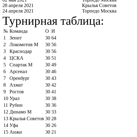
28 апреля 2021
Крылья Советов
24 апреля 2021
Торпедо Москва
Турнирная таблица:
№
Команда
О
И
1
Зенит
30
64
2
Локомотив М
30
56
3
Краснодар
30
56
4
ЦСКА
30
51
5
Спартак М
30
49
6
Арсенал
30
46
7
Оренбург
30
43
8
Ахмат
30
42
9
Ростов
30
41
10
Урал
30
38
11
Рубин
30
36
12
Динамо М
30
33
13
Крылья Советов
30
28
14
Уфа
30
26
15
Анжи
30
21