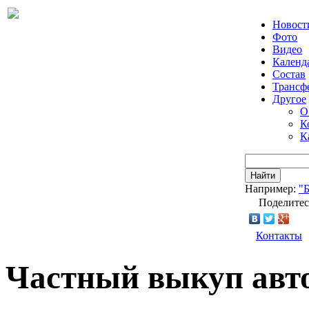
Новост
Фото
Видео
Календ
Состав
Трансф
Другое
О
К
К
Найти
Например:
"
Поделитес
Контакты
Частный выкуп авт