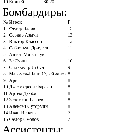
16
Енисей
30
20
Бомбардиры:
№
Игрок
Г
1
Фёдор Чалов
15
2
Сердар Азмун
13
3
Виктор Классон
12
4
Себастьян Дриусси
11
5
Антон Миранчук
11
6
Зе Луиш
10
7
Сильвестр Игбун
9
8
Магомед-Шапи Сулейманов
8
9
Ари
8
10
Джефферсон Фарфан
8
11
Артём Дзюба
8
12
Зелимхан Бакаев
8
13
Алексей Сутормин
8
14
Иван Игнатьев
7
15
Фёдор Смолов
7
Ассистенты: