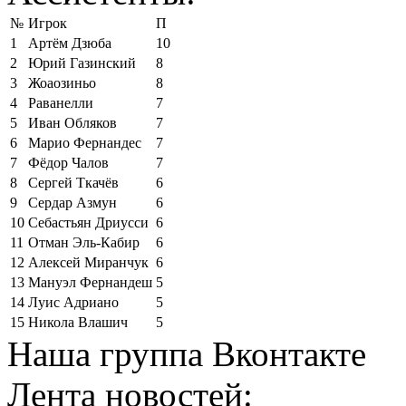
№
Игрок
П
1
Артём Дзюба
10
2
Юрий Газинский
8
3
Жоаозиньо
8
4
Раванелли
7
5
Иван Обляков
7
6
Марио Фернандес
7
7
Фёдор Чалов
7
8
Сергей Ткачёв
6
9
Сердар Азмун
6
10
Себастьян Дриусси
6
11
Отман Эль-Кабир
6
12
Алексей Миранчук
6
13
Мануэл Фернандеш
5
14
Луис Адриано
5
15
Никола Влашич
5
Наша группа Вконтакте
Лента новостей: