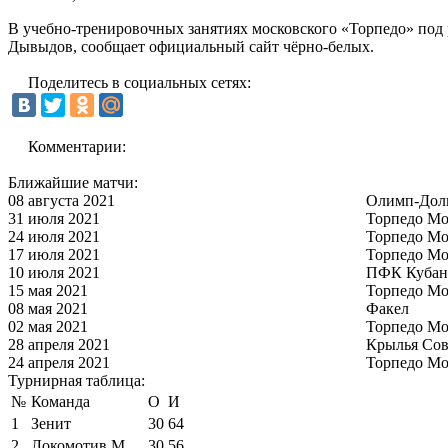
В учебно-тренировочных занятиях московского «Торпедо» под
Дывыдов, сообщает официальный сайт чёрно-белых.
Поделитесь в социальных сетях:
Комментарии:
Ближайшие матчи:
08 августа 2021
Олимп-Дол
31 июля 2021
Торпедо Мо
24 июля 2021
Торпедо Мо
17 июля 2021
Торпедо Мо
10 июля 2021
ПФК Кубан
15 мая 2021
Торпедо Мо
08 мая 2021
Факел
02 мая 2021
Торпедо Мо
28 апреля 2021
Крылья Сов
24 апреля 2021
Торпедо Мо
Турнирная таблица:
№
Команда
О
И
1
Зенит
30
64
2
Локомотив М
30
56