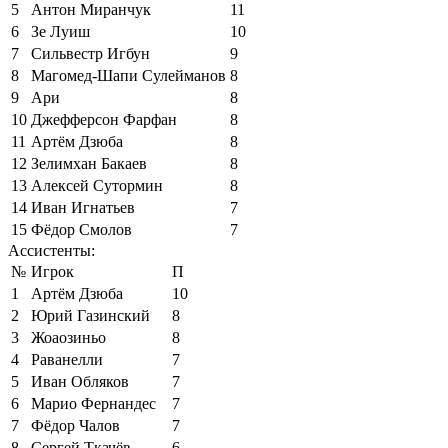
5
Антон Миранчук
11
6
Зе Луиш
10
7
Сильвестр Игбун
9
8
Магомед-Шапи Сулейманов
8
9
Ари
8
10
Джефферсон Фарфан
8
11
Артём Дзюба
8
12
Зелимхан Бакаев
8
13
Алексей Сутормин
8
14
Иван Игнатьев
7
15
Фёдор Смолов
7
Ассистенты:
№
Игрок
П
1
Артём Дзюба
10
2
Юрий Газинский
8
3
Жоаозиньо
8
4
Раванелли
7
5
Иван Обляков
7
6
Марио Фернандес
7
7
Фёдор Чалов
7
8
Сергей Ткачёв
6