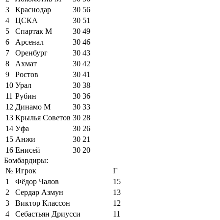
3
Краснодар
30
56
4
ЦСКА
30
51
5
Спартак М
30
49
6
Арсенал
30
46
7
Оренбург
30
43
8
Ахмат
30
42
9
Ростов
30
41
10
Урал
30
38
11
Рубин
30
36
12
Динамо М
30
33
13
Крылья Советов
30
28
14
Уфа
30
26
15
Анжи
30
21
16
Енисей
30
20
Бомбардиры:
№
Игрок
Г
1
Фёдор Чалов
15
2
Сердар Азмун
13
3
Виктор Классон
12
4
Себастьян Дриусси
11