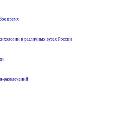
бое время
ихологии в различных вузах России
ки
йн-развлечений