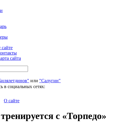
ти
арь
феры
 сайте
онтакты
арта сайта
Билялетдинов"
или
"Салугин"
ь в социальных сетях:
О сайте
тренируется с «Торпедо»