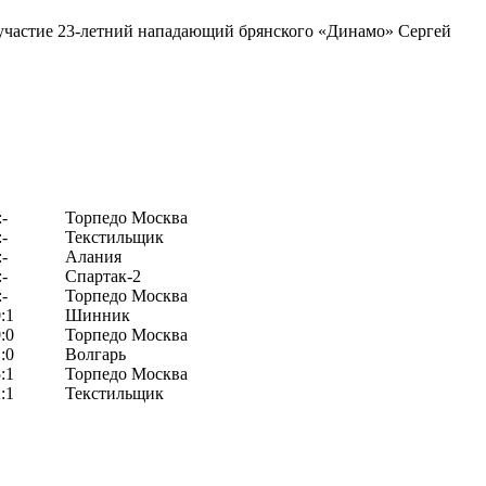
 участие 23-летний нападающий брянского «Динамо» Сергей
:-
Торпедо Москва
:-
Текстильщик
:-
Алания
:-
Спартак-2
:-
Торпедо Москва
:1
Шинник
:0
Торпедо Москва
:0
Волгарь
:1
Торпедо Москва
:1
Текстильщик