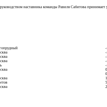
 руководством наставника команды Равиля Сабитова принимает
гопрудный
-
сква
-
сква
-
сква
-
ь
-
сква
0
0
сква
1
етов
5
сква
2