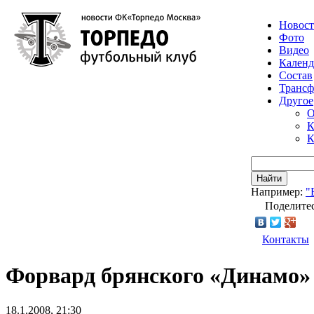
Новос
Фото
Видео
Календ
Состав
Транс
Другое
О
К
К
Найти
Например:
"
Поделитес
Контакты
Форвард брянского «Динамо» 
18.1.2008, 21:30