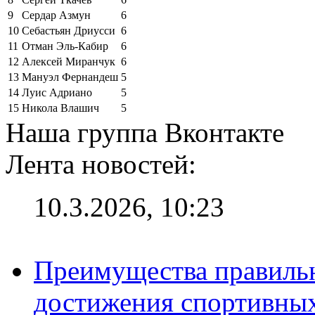
9
Сердар Азмун
6
10
Себастьян Дриусси
6
11
Отман Эль-Кабир
6
12
Алексей Миранчук
6
13
Мануэл Фернандеш
5
14
Луис Адриано
5
15
Никола Влашич
5
Наша группа Вконтакте
Лента новостей:
10.3.2026, 10:23
Преимущества правильн
достижения спортивных