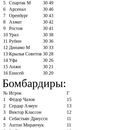
5
Спартак М
30
49
6
Арсенал
30
46
7
Оренбург
30
43
8
Ахмат
30
42
9
Ростов
30
41
10
Урал
30
38
11
Рубин
30
36
12
Динамо М
30
33
13
Крылья Советов
30
28
14
Уфа
30
26
15
Анжи
30
21
16
Енисей
30
20
Бомбардиры:
№
Игрок
Г
1
Фёдор Чалов
15
2
Сердар Азмун
13
3
Виктор Классон
12
4
Себастьян Дриусси
11
5
Антон Миранчук
11