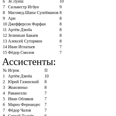
6
Зе Луиш
10
7
Сильвестр Игбун
9
8
Магомед-Шапи Сулейманов
8
9
Ари
8
10
Джефферсон Фарфан
8
11
Артём Дзюба
8
12
Зелимхан Бакаев
8
13
Алексей Сутормин
8
14
Иван Игнатьев
7
15
Фёдор Смолов
7
Ассистенты:
№
Игрок
П
1
Артём Дзюба
10
2
Юрий Газинский
8
3
Жоаозиньо
8
4
Раванелли
7
5
Иван Обляков
7
6
Марио Фернандес
7
7
Фёдор Чалов
7
8
Сергей Ткачёв
6