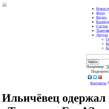
Новост
Фото
Видео
Календ
Состав
Трансф
Другое
О
К
К
Найти
Например:
"
Поделитес
Контакты
Ильичёвец одержал 