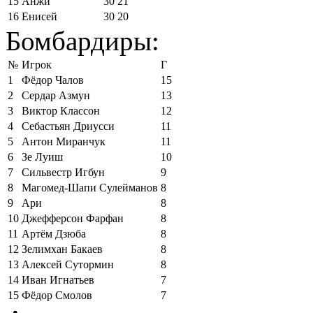
15
Анжи
30
21
16
Енисей
30
20
Бомбардиры:
№
Игрок
Г
1
Фёдор Чалов
15
2
Сердар Азмун
13
3
Виктор Классон
12
4
Себастьян Дриусси
11
5
Антон Миранчук
11
6
Зе Луиш
10
7
Сильвестр Игбун
9
8
Магомед-Шапи Сулейманов
8
9
Ари
8
10
Джефферсон Фарфан
8
11
Артём Дзюба
8
12
Зелимхан Бакаев
8
13
Алексей Сутормин
8
14
Иван Игнатьев
7
15
Фёдор Смолов
7