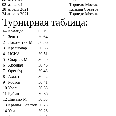
02 мая 2021
Торпедо Москва
28 апреля 2021
Крылья Советов
24 апреля 2021
Торпедо Москва
Турнирная таблица:
№
Команда
О
И
1
Зенит
30
64
2
Локомотив М
30
56
3
Краснодар
30
56
4
ЦСКА
30
51
5
Спартак М
30
49
6
Арсенал
30
46
7
Оренбург
30
43
8
Ахмат
30
42
9
Ростов
30
41
10
Урал
30
38
11
Рубин
30
36
12
Динамо М
30
33
13
Крылья Советов
30
28
14
Уфа
30
26