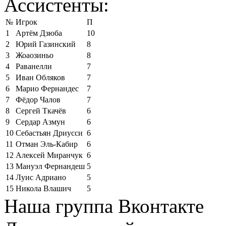
Ассистенты:
№
Игрок
П
1
Артём Дзюба
10
2
Юрий Газинский
8
3
Жоаозиньо
8
4
Раванелли
7
5
Иван Обляков
7
6
Марио Фернандес
7
7
Фёдор Чалов
7
8
Сергей Ткачёв
6
9
Сердар Азмун
6
10
Себастьян Дриусси
6
11
Отман Эль-Кабир
6
12
Алексей Миранчук
6
13
Мануэл Фернандеш
5
14
Луис Адриано
5
15
Никола Влашич
5
Наша группа Вконтакте