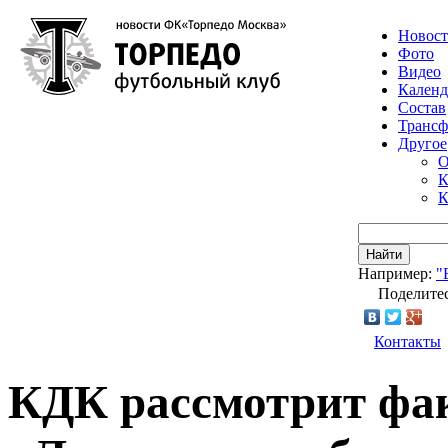
Новос
Фото
Видео
Календ
Состав
Транс
Другое
О
К
К
Найти
Например:
"
Поделитес
Контакты
КДК рассмотрит фа