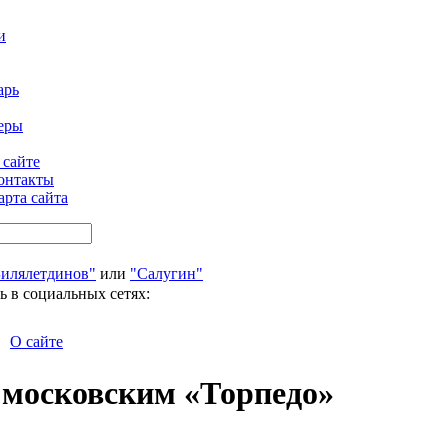
и
арь
еры
 сайте
онтакты
арта сайта
Билялетдинов"
или
"Салугин"
ь в социальных сетях:
О сайте
 московским «Торпедо»