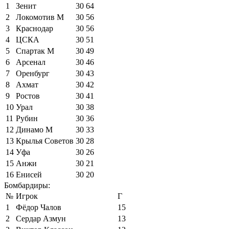
1
Зенит
30
64
2
Локомотив М
30
56
3
Краснодар
30
56
4
ЦСКА
30
51
5
Спартак М
30
49
6
Арсенал
30
46
7
Оренбург
30
43
8
Ахмат
30
42
9
Ростов
30
41
10
Урал
30
38
11
Рубин
30
36
12
Динамо М
30
33
13
Крылья Советов
30
28
14
Уфа
30
26
15
Анжи
30
21
16
Енисей
30
20
Бомбардиры:
№
Игрок
Г
1
Фёдор Чалов
15
2
Сердар Азмун
13