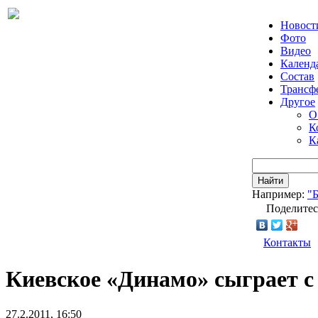
Новост
Фото
Видео
Календ
Состав
Трансф
Другое
О
К
К
Найти
Например:
"
Поделитес
Контакты
Киевское «Динамо» cыграет с
27.2.2011, 16:50