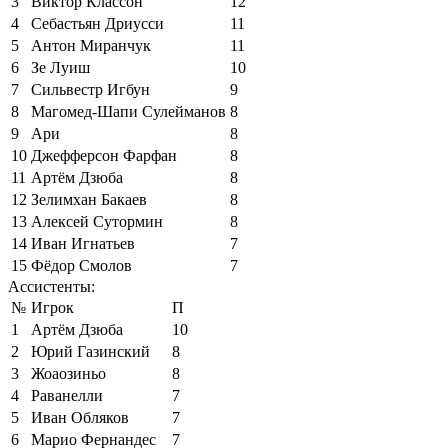
3
Виктор Классон
12
4
Себастьян Дриусси
11
5
Антон Миранчук
11
6
Зе Луиш
10
7
Сильвестр Игбун
9
8
Магомед-Шапи Сулейманов
8
9
Ари
8
10
Джефферсон Фарфан
8
11
Артём Дзюба
8
12
Зелимхан Бакаев
8
13
Алексей Сутормин
8
14
Иван Игнатьев
7
15
Фёдор Смолов
7
Ассистенты:
№
Игрок
П
1
Артём Дзюба
10
2
Юрий Газинский
8
3
Жоаозиньо
8
4
Раванелли
7
5
Иван Обляков
7
6
Марио Фернандес
7