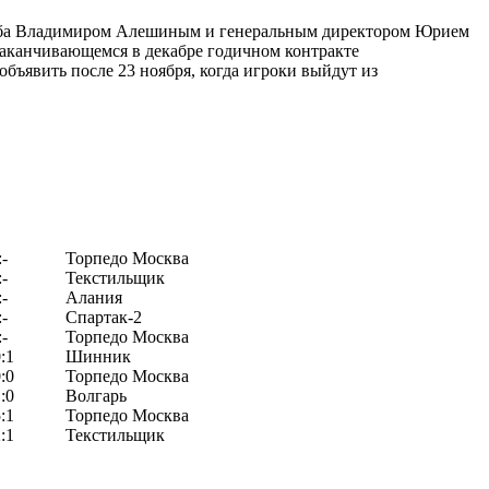
клуба Владимиром Алешиным и генеральным директором Юрием
заканчивающемся в декабре годичном контракте
бъявить после 23 ноября, когда игроки выйдут из
:-
Торпедо Москва
:-
Текстильщик
:-
Алания
:-
Спартак-2
:-
Торпедо Москва
:1
Шинник
:0
Торпедо Москва
:0
Волгарь
:1
Торпедо Москва
:1
Текстильщик