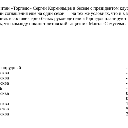
апитан «Торпедо» Сергей Кормильцев в беседе с президентом 
соглашения еще на один сезон — на тех же условиях, что и в 
иях в составе черно-белых руководители «Торпедо» планируют о
ть, что команду покинет литовский защитник Мантас Самусевас.
гопрудный
-
сква
-
сква
-
сква
-
ь
-
сква
0
0
сква
1
етов
5
сква
2