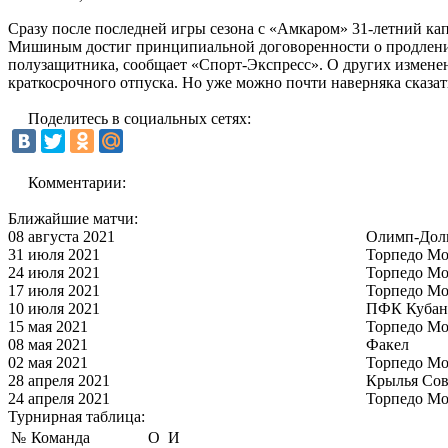
Сразу после последней игры сезона с «Амкаром» 31-летний к
Мишиным достиг принципиальной договоренности о продлении 
полузащитника, сообщает «Спорт-Экспресс». О других изменен
краткосрочного отпуска. Но уже можно почти наверняка сказа
Поделитесь в социальных сетях:
Комментарии:
Ближайшие матчи:
08 августа 2021
Олимп-Дол
31 июля 2021
Торпедо Мо
24 июля 2021
Торпедо Мо
17 июля 2021
Торпедо Мо
10 июля 2021
ПФК Кубан
15 мая 2021
Торпедо Мо
08 мая 2021
Факел
02 мая 2021
Торпедо Мо
28 апреля 2021
Крылья Сов
24 апреля 2021
Торпедо Мо
Турнирная таблица:
№
Команда
О
И