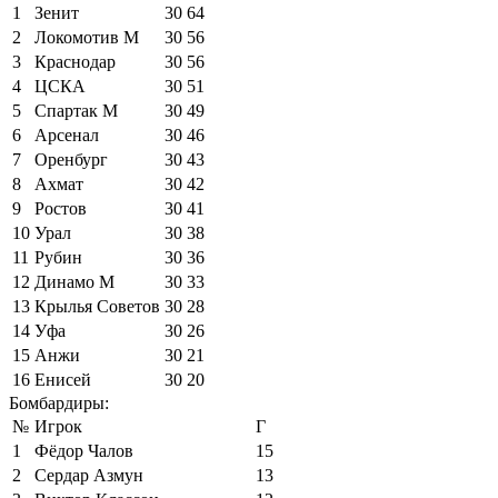
1
Зенит
30
64
2
Локомотив М
30
56
3
Краснодар
30
56
4
ЦСКА
30
51
5
Спартак М
30
49
6
Арсенал
30
46
7
Оренбург
30
43
8
Ахмат
30
42
9
Ростов
30
41
10
Урал
30
38
11
Рубин
30
36
12
Динамо М
30
33
13
Крылья Советов
30
28
14
Уфа
30
26
15
Анжи
30
21
16
Енисей
30
20
Бомбардиры:
№
Игрок
Г
1
Фёдор Чалов
15
2
Сердар Азмун
13