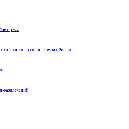
бое время
ихологии в различных вузах России
ки
йн-развлечений