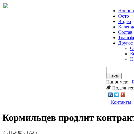
Новост
Фото
Видео
Календ
Состав
Трансф
Другое
О
К
К
Найти
Например:
"
Поделитес
Контакты
Кормильцев продлит контракт
21.11.2005, 17:25