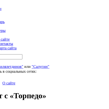
и
арь
еры
 сайте
онтакты
арта сайта
Билялетдинов"
или
"Салугин"
ь в социальных сетях:
О сайте
 с «Торпедо»