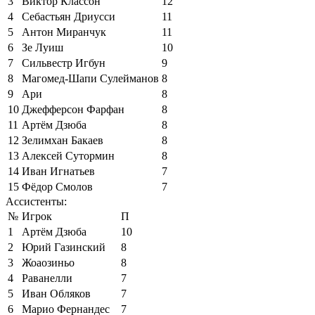
3
Виктор Классон
12
4
Себастьян Дриусси
11
5
Антон Миранчук
11
6
Зе Луиш
10
7
Сильвестр Игбун
9
8
Магомед-Шапи Сулейманов
8
9
Ари
8
10
Джефферсон Фарфан
8
11
Артём Дзюба
8
12
Зелимхан Бакаев
8
13
Алексей Сутормин
8
14
Иван Игнатьев
7
15
Фёдор Смолов
7
Ассистенты:
№
Игрок
П
1
Артём Дзюба
10
2
Юрий Газинский
8
3
Жоаозиньо
8
4
Раванелли
7
5
Иван Обляков
7
6
Марио Фернандес
7