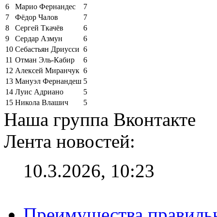
6
Марио Фернандес
7
7
Фёдор Чалов
7
8
Сергей Ткачёв
6
9
Сердар Азмун
6
10
Себастьян Дриусси
6
11
Отман Эль-Кабир
6
12
Алексей Миранчук
6
13
Мануэл Фернандеш
5
14
Луис Адриано
5
15
Никола Влашич
5
Наша группа Вконтакте
Лента новостей:
10.3.2026, 10:23
Преимущества правильн