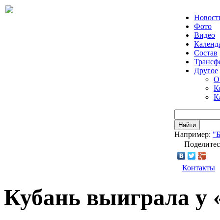
Новост
Фото
Видео
Календ
Состав
Трансф
Другое
О
К
К
Найти
Например:
"
Поделитес
Контакты
Кубань выиграла у 