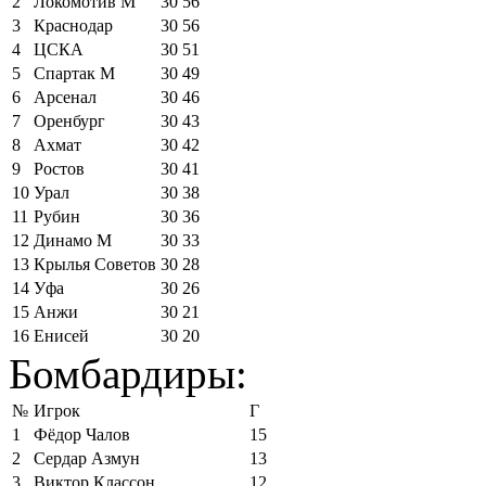
2
Локомотив М
30
56
3
Краснодар
30
56
4
ЦСКА
30
51
5
Спартак М
30
49
6
Арсенал
30
46
7
Оренбург
30
43
8
Ахмат
30
42
9
Ростов
30
41
10
Урал
30
38
11
Рубин
30
36
12
Динамо М
30
33
13
Крылья Советов
30
28
14
Уфа
30
26
15
Анжи
30
21
16
Енисей
30
20
Бомбардиры:
№
Игрок
Г
1
Фёдор Чалов
15
2
Сердар Азмун
13
3
Виктор Классон
12