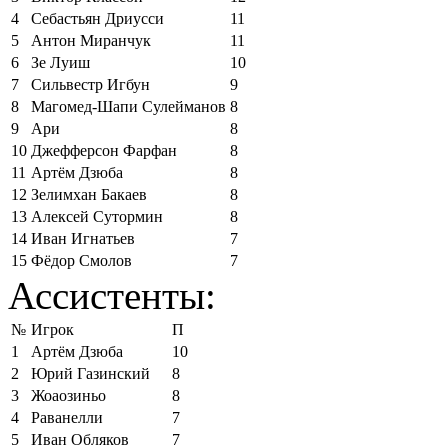
4
Себастьян Дриусси
11
5
Антон Миранчук
11
6
Зе Луиш
10
7
Сильвестр Игбун
9
8
Магомед-Шапи Сулейманов
8
9
Ари
8
10
Джефферсон Фарфан
8
11
Артём Дзюба
8
12
Зелимхан Бакаев
8
13
Алексей Сутормин
8
14
Иван Игнатьев
7
15
Фёдор Смолов
7
Ассистенты:
№
Игрок
П
1
Артём Дзюба
10
2
Юрий Газинский
8
3
Жоаозиньо
8
4
Раванелли
7
5
Иван Обляков
7