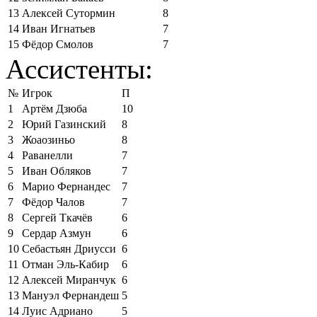
13
Алексей Сутормин
8
14
Иван Игнатьев
7
15
Фёдор Смолов
7
Ассистенты:
№
Игрок
П
1
Артём Дзюба
10
2
Юрий Газинский
8
3
Жоаозиньо
8
4
Раванелли
7
5
Иван Обляков
7
6
Марио Фернандес
7
7
Фёдор Чалов
7
8
Сергей Ткачёв
6
9
Сердар Азмун
6
10
Себастьян Дриусси
6
11
Отман Эль-Кабир
6
12
Алексей Миранчук
6
13
Мануэл Фернандеш
5
14
Луис Адриано
5