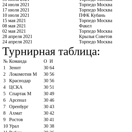
24 июля 2021
Торпедо Москва
17 июля 2021
Торпедо Москва
10 июля 2021
ПФК Кубань
15 мая 2021
Торпедо Москва
08 мая 2021
Факел
02 мая 2021
Торпедо Москва
28 апреля 2021
Крылья Советов
24 апреля 2021
Торпедо Москва
Турнирная таблица:
№
Команда
О
И
1
Зенит
30
64
2
Локомотив М
30
56
3
Краснодар
30
56
4
ЦСКА
30
51
5
Спартак М
30
49
6
Арсенал
30
46
7
Оренбург
30
43
8
Ахмат
30
42
9
Ростов
30
41
10
Урал
30
38