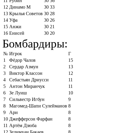
11
Рубин
30
36
12
Динамо М
30
33
13
Крылья Советов
30
28
14
Уфа
30
26
15
Анжи
30
21
16
Енисей
30
20
Бомбардиры:
№
Игрок
Г
1
Фёдор Чалов
15
2
Сердар Азмун
13
3
Виктор Классон
12
4
Себастьян Дриусси
11
5
Антон Миранчук
11
6
Зе Луиш
10
7
Сильвестр Игбун
9
8
Магомед-Шапи Сулейманов
8
9
Ари
8
10
Джефферсон Фарфан
8
11
Артём Дзюба
8
12
Зелимхан Бакаев
8