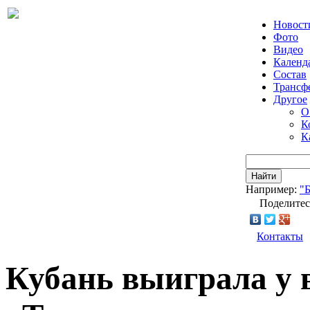
Новост
Фото
Видео
Календ
Состав
Трансф
Другое
О
К
К
Найти
Например:
"
Поделитес
Контакты
Кубань выиграла у 