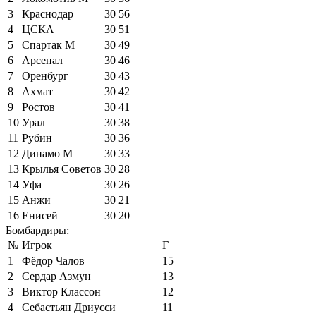
3
Краснодар
30
56
4
ЦСКА
30
51
5
Спартак М
30
49
6
Арсенал
30
46
7
Оренбург
30
43
8
Ахмат
30
42
9
Ростов
30
41
10
Урал
30
38
11
Рубин
30
36
12
Динамо М
30
33
13
Крылья Советов
30
28
14
Уфа
30
26
15
Анжи
30
21
16
Енисей
30
20
Бомбардиры:
№
Игрок
Г
1
Фёдор Чалов
15
2
Сердар Азмун
13
3
Виктор Классон
12
4
Себастьян Дриусси
11