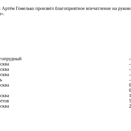
Артём Гомелько произвёл благоприятное впечатление на руково
».
гопрудный
-
сква
-
сква
-
сква
-
ь
-
сква
0
0
сква
1
етов
5
сква
2