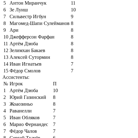
5
Антон Миранчук
11
6
Зе Луиш
10
7
Сильвестр Игбун
9
8
Магомед-Шапи Сулейманов
8
9
Ари
8
10
Джефферсон Фарфан
8
11
Артём Дзюба
8
12
Зелимхан Бакаев
8
13
Алексей Сутормин
8
14
Иван Игнатьев
7
15
Фёдор Смолов
7
Ассистенты:
№
Игрок
П
1
Артём Дзюба
10
2
Юрий Газинский
8
3
Жоаозиньо
8
4
Раванелли
7
5
Иван Обляков
7
6
Марио Фернандес
7
7
Фёдор Чалов
7
8
Сергей Ткачёв
6