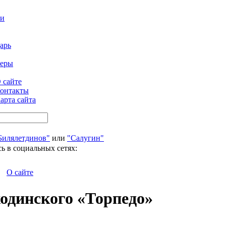
ти
арь
феры
 сайте
онтакты
арта сайта
Билялетдинов"
или
"Салугин"
ь в социальных сетях:
О сайте
одинского «Торпедо»