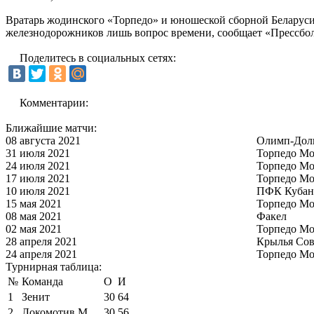
Вратарь жодинского «Торпедо» и юношеской сборной Беларуси 
железнодорожников лишь вопрос времени, сообщает «Прессбол
Поделитесь в социальных сетях:
Комментарии:
Ближайшие матчи:
08 августа 2021
Олимп-Дол
31 июля 2021
Торпедо Мо
24 июля 2021
Торпедо Мо
17 июля 2021
Торпедо Мо
10 июля 2021
ПФК Кубан
15 мая 2021
Торпедо Мо
08 мая 2021
Факел
02 мая 2021
Торпедо Мо
28 апреля 2021
Крылья Сов
24 апреля 2021
Торпедо Мо
Турнирная таблица:
№
Команда
О
И
1
Зенит
30
64
2
Локомотив М
30
56