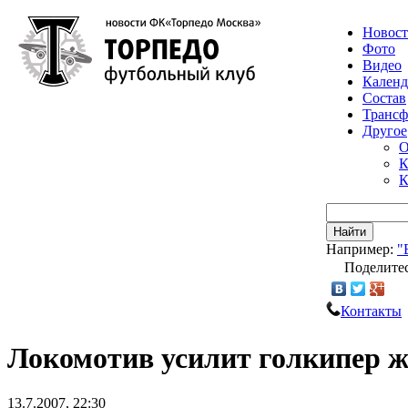
Новос
Фото
Видео
Календ
Состав
Транс
Другое
О
К
К
Найти
Например:
"
Поделитес
Контакты
Локомотив усилит голкипер ж
13.7.2007, 22:30