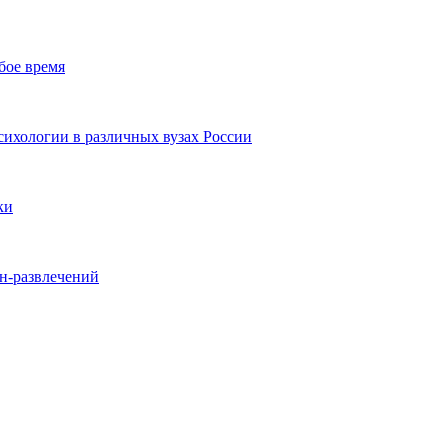
бое время
ихологии в различных вузах России
ки
йн-развлечений