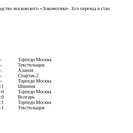
дство московского «Локомотива». Его переход в стан
:-
Торпедо Москва
:-
Текстильщик
:-
Алания
:-
Спартак-2
:-
Торпедо Москва
:1
Шинник
:0
Торпедо Москва
:0
Волгарь
:1
Торпедо Москва
:1
Текстильщик