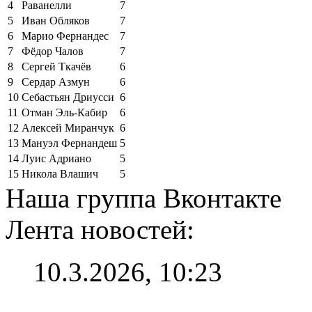
4
Раванелли
7
5
Иван Обляков
7
6
Марио Фернандес
7
7
Фёдор Чалов
7
8
Сергей Ткачёв
6
9
Сердар Азмун
6
10
Себастьян Дриусси
6
11
Отман Эль-Кабир
6
12
Алексей Миранчук
6
13
Мануэл Фернандеш
5
14
Луис Адриано
5
15
Никола Влашич
5
Наша группа Вконтакте
Лента новостей:
10.3.2026, 10:23