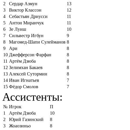
2
Сердар Азмун
13
3
Виктор Классон
12
4
Себастьян Дриусси
11
5
Антон Миранчук
11
6
Зе Луиш
10
7
Сильвестр Игбун
9
8
Магомед-Шапи Сулейманов
8
9
Ари
8
10
Джефферсон Фарфан
8
11
Артём Дзюба
8
12
Зелимхан Бакаев
8
13
Алексей Сутормин
8
14
Иван Игнатьев
7
15
Фёдор Смолов
7
Ассистенты:
№
Игрок
П
1
Артём Дзюба
10
2
Юрий Газинский
8
3
Жоаозиньо
8