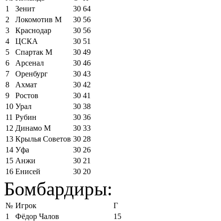
1
Зенит
30
64
2
Локомотив М
30
56
3
Краснодар
30
56
4
ЦСКА
30
51
5
Спартак М
30
49
6
Арсенал
30
46
7
Оренбург
30
43
8
Ахмат
30
42
9
Ростов
30
41
10
Урал
30
38
11
Рубин
30
36
12
Динамо М
30
33
13
Крылья Советов
30
28
14
Уфа
30
26
15
Анжи
30
21
16
Енисей
30
20
Бомбардиры:
№
Игрок
Г
1
Фёдор Чалов
15