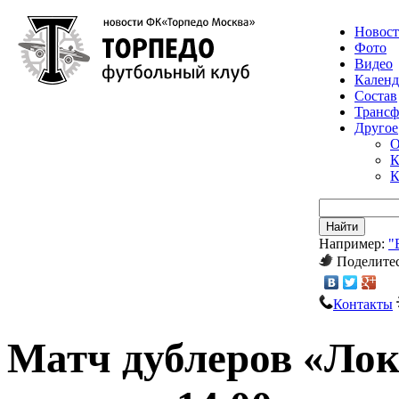
Новос
Фото
Видео
Календ
Состав
Транс
Другое
О
К
К
Найти
Например:
"
Поделитес
Контакты
Матч дублеров «Лок