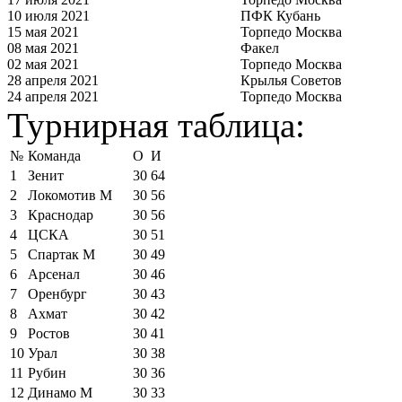
10 июля 2021
ПФК Кубань
15 мая 2021
Торпедо Москва
08 мая 2021
Факел
02 мая 2021
Торпедо Москва
28 апреля 2021
Крылья Советов
24 апреля 2021
Торпедо Москва
Турнирная таблица:
№
Команда
О
И
1
Зенит
30
64
2
Локомотив М
30
56
3
Краснодар
30
56
4
ЦСКА
30
51
5
Спартак М
30
49
6
Арсенал
30
46
7
Оренбург
30
43
8
Ахмат
30
42
9
Ростов
30
41
10
Урал
30
38
11
Рубин
30
36
12
Динамо М
30
33