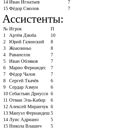
14
Иван Игнатьев
7
15
Фёдор Смолов
7
Ассистенты:
№
Игрок
П
1
Артём Дзюба
10
2
Юрий Газинский
8
3
Жоаозиньо
8
4
Раванелли
7
5
Иван Обляков
7
6
Марио Фернандес
7
7
Фёдор Чалов
7
8
Сергей Ткачёв
6
9
Сердар Азмун
6
10
Себастьян Дриусси
6
11
Отман Эль-Кабир
6
12
Алексей Миранчук
6
13
Мануэл Фернандеш
5
14
Луис Адриано
5
15
Никола Влашич
5