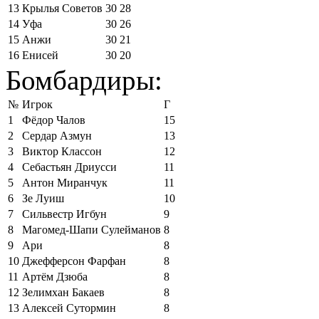
13
Крылья Советов
30
28
14
Уфа
30
26
15
Анжи
30
21
16
Енисей
30
20
Бомбардиры:
№
Игрок
Г
1
Фёдор Чалов
15
2
Сердар Азмун
13
3
Виктор Классон
12
4
Себастьян Дриусси
11
5
Антон Миранчук
11
6
Зе Луиш
10
7
Сильвестр Игбун
9
8
Магомед-Шапи Сулейманов
8
9
Ари
8
10
Джефферсон Фарфан
8
11
Артём Дзюба
8
12
Зелимхан Бакаев
8
13
Алексей Сутормин
8