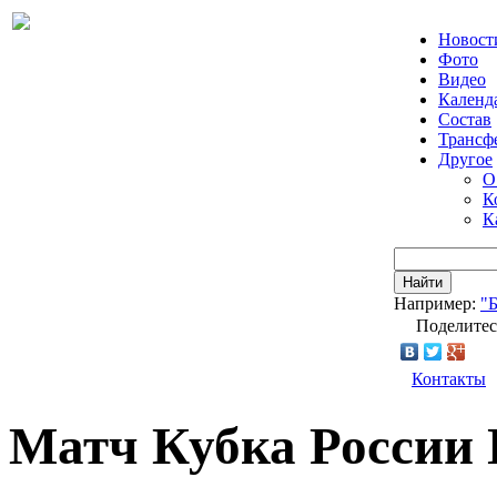
Новост
Фото
Видео
Календ
Состав
Трансф
Другое
О
К
К
Найти
Например:
"
Поделитес
Контакты
Матч Кубка России