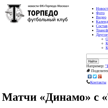
Новос
Фото
Видео
Календ
Состав
Транс
Другое
О
К
К
Найти
Например:
"
Поделитес
Контакты
Матчи «Динамо» с 