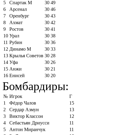
5
Спартак М
30
49
6
Арсенал
30
46
7
Оренбург
30
43
8
Ахмат
30
42
9
Ростов
30
41
10
Урал
30
38
11
Рубин
30
36
12
Динамо М
30
33
13
Крылья Советов
30
28
14
Уфа
30
26
15
Анжи
30
21
16
Енисей
30
20
Бомбардиры:
№
Игрок
Г
1
Фёдор Чалов
15
2
Сердар Азмун
13
3
Виктор Классон
12
4
Себастьян Дриусси
11
5
Антон Миранчук
11