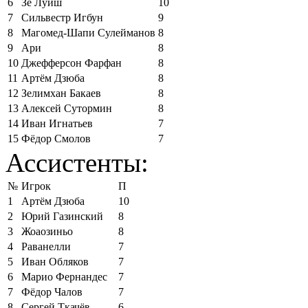
6
Зе Луиш
10
7
Сильвестр Игбун
9
8
Магомед-Шапи Сулейманов
8
9
Ари
8
10
Джефферсон Фарфан
8
11
Артём Дзюба
8
12
Зелимхан Бакаев
8
13
Алексей Сутормин
8
14
Иван Игнатьев
7
15
Фёдор Смолов
7
Ассистенты:
№
Игрок
П
1
Артём Дзюба
10
2
Юрий Газинский
8
3
Жоаозиньо
8
4
Раванелли
7
5
Иван Обляков
7
6
Марио Фернандес
7
7
Фёдор Чалов
7
8
Сергей Ткачёв
6