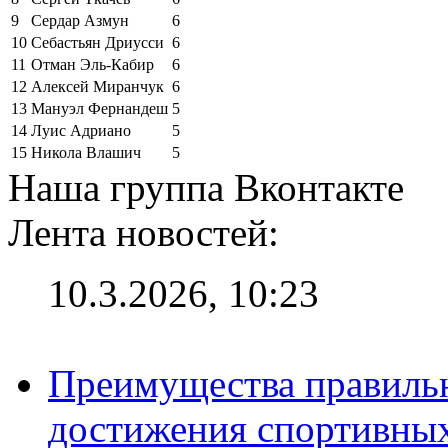
9
Сердар Азмун
6
10
Себастьян Дриусси
6
11
Отман Эль-Кабир
6
12
Алексей Миранчук
6
13
Мануэл Фернандеш
5
14
Луис Адриано
5
15
Никола Влашич
5
Наша группа Вконтакте
Лента новостей:
10.3.2026, 10:23
Преимущества правильн
достижения спортивных