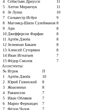
4
Себастьян Дриусси
11
5
Антон Миранчук
11
6
Зе Луиш
10
7
Сильвестр Игбун
9
8
Магомед-Шапи Сулейманов
8
9
Ари
8
10
Джефферсон Фарфан
8
11
Артём Дзюба
8
12
Зелимхан Бакаев
8
13
Алексей Сутормин
8
14
Иван Игнатьев
7
15
Фёдор Смолов
7
Ассистенты:
№
Игрок
П
1
Артём Дзюба
10
2
Юрий Газинский
8
3
Жоаозиньо
8
4
Раванелли
7
5
Иван Обляков
7
6
Марио Фернандес
7
7
Фёдор Чалов
7