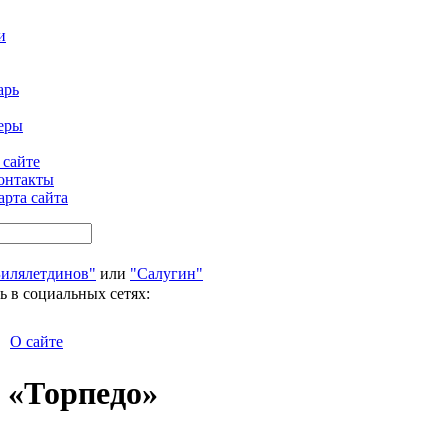
и
арь
еры
 сайте
онтакты
арта сайта
Билялетдинов"
или
"Салугин"
ь в социальных сетях:
О сайте
 «Торпедо»