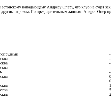
 эстонскому нападающему Андресу Оперу, что клуб не будет зак
 с другим игроком. По предварительным данным, Андрес Опер п
гопрудный
-
сква
-
сква
-
сква
-
ь
-
сква
0
0
сква
1
етов
5
сква
2