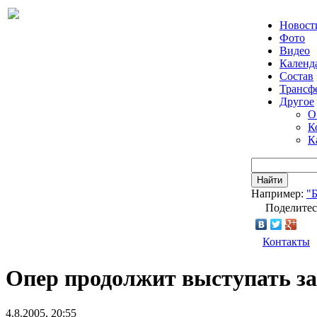
Новост
Фото
Видео
Календ
Состав
Трансф
Другое
О
К
К
Найти
Например:
"
Поделитес
Контакты
Опер продолжит выступать за
4.8.2005, 20:55