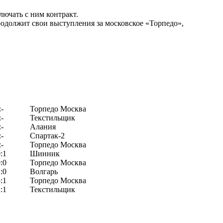
лючать с ним контракт.
родолжит свои выступления за московское «Торпедо»,
:-
Торпедо Москва
:-
Текстильщик
:-
Алания
:-
Спартак-2
:-
Торпедо Москва
:1
Шинник
:0
Торпедо Москва
:0
Волгарь
:1
Торпедо Москва
:1
Текстильщик