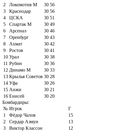
2
Локомотив М
30
56
3
Краснодар
30
56
4
ЦСКА
30
51
5
Спартак М
30
49
6
Арсенал
30
46
7
Оренбург
30
43
8
Ахмат
30
42
9
Ростов
30
41
10
Урал
30
38
11
Рубин
30
36
12
Динамо М
30
33
13
Крылья Советов
30
28
14
Уфа
30
26
15
Анжи
30
21
16
Енисей
30
20
Бомбардиры:
№
Игрок
Г
1
Фёдор Чалов
15
2
Сердар Азмун
13
3
Виктор Классон
12