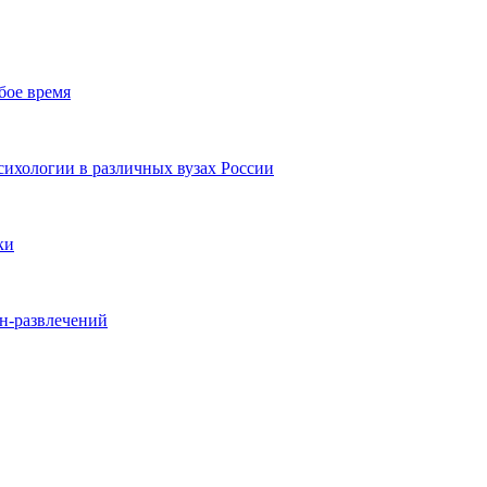
бое время
ихологии в различных вузах России
ки
йн-развлечений