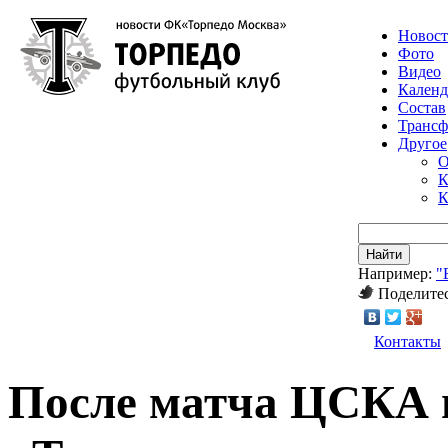
Новос
Фото
Видео
Календ
Состав
Транс
Другое
О
К
К
Найти
Например:
"
Поделитес
Контакты
После матча ЦСКА 