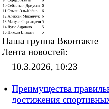
9
Сердар Азмун
6
10
Себастьян Дриусси
6
11
Отман Эль-Кабир
6
12
Алексей Миранчук
6
13
Мануэл Фернандеш
5
14
Луис Адриано
5
15
Никола Влашич
5
Наша группа Вконтакте
Лента новостей:
10.3.2026, 10:23
Преимущества правильн
достижения спортивных