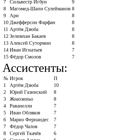
7
Сильвестр Игбун
9
8
Магомед-Шапи Сулейманов
8
9
Ари
8
10
Джефферсон Фарфан
8
11
Артём Дзюба
8
12
Зелимхан Бакаев
8
13
Алексей Сутормин
8
14
Иван Игнатьев
7
15
Фёдор Смолов
7
Ассистенты:
№
Игрок
П
1
Артём Дзюба
10
2
Юрий Газинский
8
3
Жоаозиньо
8
4
Раванелли
7
5
Иван Обляков
7
6
Марио Фернандес
7
7
Фёдор Чалов
7
8
Сергей Ткачёв
6