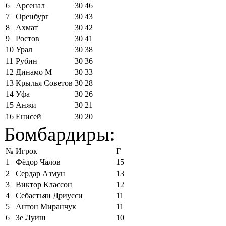
6
Арсенал
30
46
7
Оренбург
30
43
8
Ахмат
30
42
9
Ростов
30
41
10
Урал
30
38
11
Рубин
30
36
12
Динамо М
30
33
13
Крылья Советов
30
28
14
Уфа
30
26
15
Анжи
30
21
16
Енисей
30
20
Бомбардиры:
№
Игрок
Г
1
Фёдор Чалов
15
2
Сердар Азмун
13
3
Виктор Классон
12
4
Себастьян Дриусси
11
5
Антон Миранчук
11
6
Зе Луиш
10