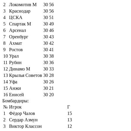
2
Локомотив М
30
56
3
Краснодар
30
56
4
ЦСКА
30
51
5
Спартак М
30
49
6
Арсенал
30
46
7
Оренбург
30
43
8
Ахмат
30
42
9
Ростов
30
41
10
Урал
30
38
11
Рубин
30
36
12
Динамо М
30
33
13
Крылья Советов
30
28
14
Уфа
30
26
15
Анжи
30
21
16
Енисей
30
20
Бомбардиры:
№
Игрок
Г
1
Фёдор Чалов
15
2
Сердар Азмун
13
3
Виктор Классон
12