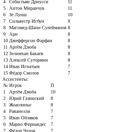
4
Себастьян Дриусси
11
5
Антон Миранчук
11
6
Зе Луиш
10
7
Сильвестр Игбун
9
8
Магомед-Шапи Сулейманов
8
9
Ари
8
10
Джефферсон Фарфан
8
11
Артём Дзюба
8
12
Зелимхан Бакаев
8
13
Алексей Сутормин
8
14
Иван Игнатьев
7
15
Фёдор Смолов
7
Ассистенты:
№
Игрок
П
1
Артём Дзюба
10
2
Юрий Газинский
8
3
Жоаозиньо
8
4
Раванелли
7
5
Иван Обляков
7
6
Марио Фернандес
7
7
Фёдор Чалов
7