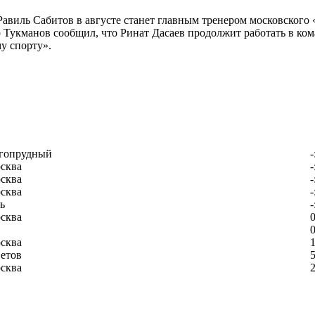
Равиль Сабитов в августе станет главным тренером московского
 Тукманов сообщил, что Ринат Дасаев продолжит работать в кома
у спорту».
гопрудный
-
сква
-
сква
-
сква
-
ь
-
сква
0
0
сква
1
етов
5
сква
2