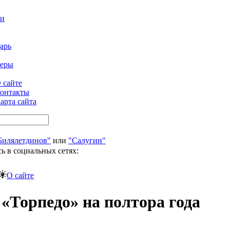
ти
арь
феры
 сайте
онтакты
арта сайта
Билялетдинов"
или
"Салугин"
ь в социальных сетях:
О сайте
«Торпедо» на полтора года