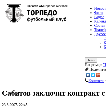
Новос
Фото
Видео
Календ
Состав
Транс
Другое
О
К
К
Найти
Например:
"
Поделитес
Контакты
Сабитов заключит контракт с 
23.6.2007, 22:45