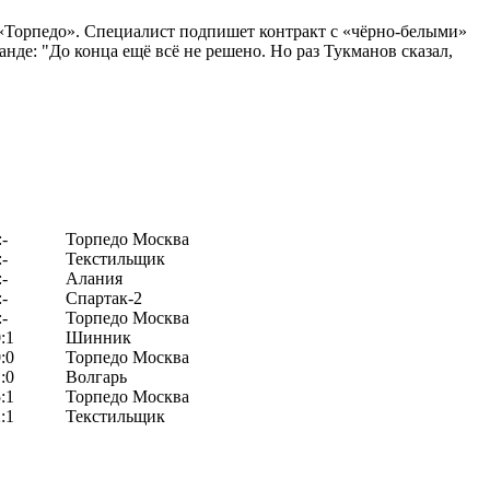
 «Торпедо». Специалист подпишет контракт с «чёрно-белыми»
нде: "До конца ещё всё не решено. Но раз Тукманов сказал,
:-
Торпедо Москва
:-
Текстильщик
:-
Алания
:-
Спартак-2
:-
Торпедо Москва
:1
Шинник
:0
Торпедо Москва
:0
Волгарь
:1
Торпедо Москва
:1
Текстильщик