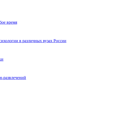
бое время
ихологии в различных вузах России
ки
йн-развлечений