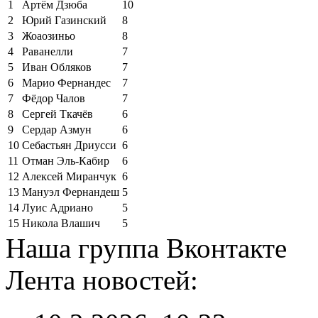
1
Артём Дзюба
10
2
Юрий Газинский
8
3
Жоаозиньо
8
4
Раванелли
7
5
Иван Обляков
7
6
Марио Фернандес
7
7
Фёдор Чалов
7
8
Сергей Ткачёв
6
9
Сердар Азмун
6
10
Себастьян Дриусси
6
11
Отман Эль-Кабир
6
12
Алексей Миранчук
6
13
Мануэл Фернандеш
5
14
Луис Адриано
5
15
Никола Влашич
5
Наша группа Вконтакте
Лента новостей: