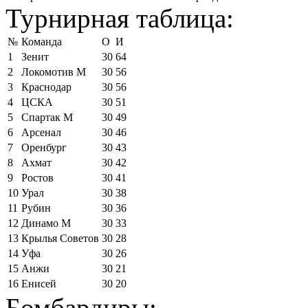
Турнирная таблица:
№
Команда
О
И
1
Зенит
30
64
2
Локомотив М
30
56
3
Краснодар
30
56
4
ЦСКА
30
51
5
Спартак М
30
49
6
Арсенал
30
46
7
Оренбург
30
43
8
Ахмат
30
42
9
Ростов
30
41
10
Урал
30
38
11
Рубин
30
36
12
Динамо М
30
33
13
Крылья Советов
30
28
14
Уфа
30
26
15
Анжи
30
21
16
Енисей
30
20
Бомбардиры: