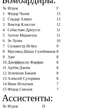
№
Игрок
Г
1
Фёдор Чалов
15
2
Сердар Азмун
13
3
Виктор Классон
12
4
Себастьян Дриусси
11
5
Антон Миранчук
11
6
Зе Луиш
10
7
Сильвестр Игбун
9
8
Магомед-Шапи Сулейманов
8
9
Ари
8
10
Джефферсон Фарфан
8
11
Артём Дзюба
8
12
Зелимхан Бакаев
8
13
Алексей Сутормин
8
14
Иван Игнатьев
7
15
Фёдор Смолов
7
Ассистенты:
№
Игрок
П