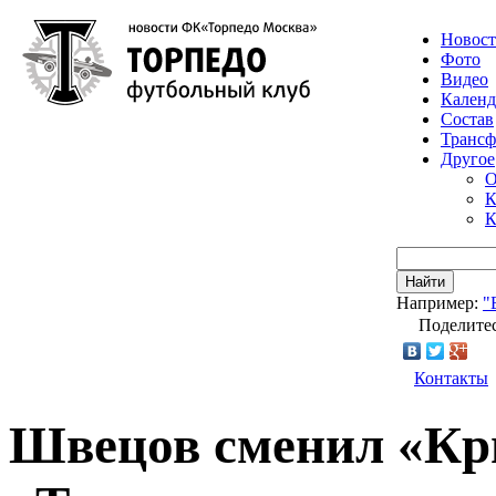
Новос
Фото
Видео
Календ
Состав
Транс
Другое
О
К
К
Найти
Например:
"
Поделитес
Контакты
Швецов сменил «Кр