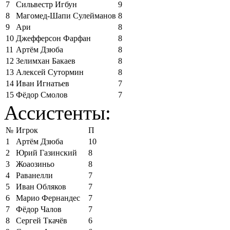
7
Сильвестр Игбун
9
8
Магомед-Шапи Сулейманов
8
9
Ари
8
10
Джефферсон Фарфан
8
11
Артём Дзюба
8
12
Зелимхан Бакаев
8
13
Алексей Сутормин
8
14
Иван Игнатьев
7
15
Фёдор Смолов
7
Ассистенты:
№
Игрок
П
1
Артём Дзюба
10
2
Юрий Газинский
8
3
Жоаозиньо
8
4
Раванелли
7
5
Иван Обляков
7
6
Марио Фернандес
7
7
Фёдор Чалов
7
8
Сергей Ткачёв
6