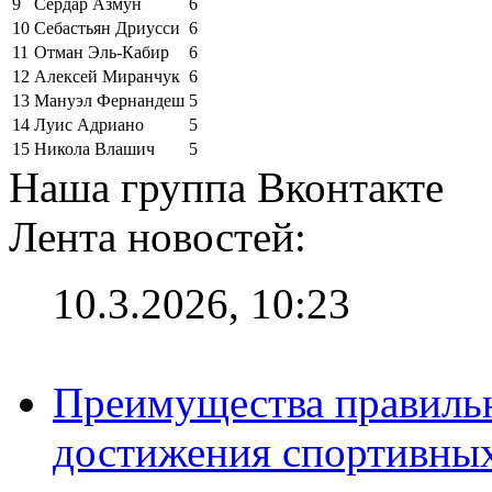
9
Сердар Азмун
6
10
Себастьян Дриусси
6
11
Отман Эль-Кабир
6
12
Алексей Миранчук
6
13
Мануэл Фернандеш
5
14
Луис Адриано
5
15
Никола Влашич
5
Наша группа Вконтакте
Лента новостей:
10.3.2026, 10:23
Преимущества правильн
достижения спортивных