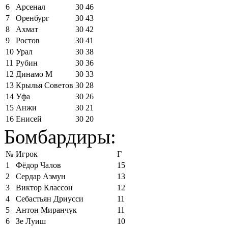
6
Арсенал
30
46
7
Оренбург
30
43
8
Ахмат
30
42
9
Ростов
30
41
10
Урал
30
38
11
Рубин
30
36
12
Динамо М
30
33
13
Крылья Советов
30
28
14
Уфа
30
26
15
Анжи
30
21
16
Енисей
30
20
Бомбардиры:
№
Игрок
Г
1
Фёдор Чалов
15
2
Сердар Азмун
13
3
Виктор Классон
12
4
Себастьян Дриусси
11
5
Антон Миранчук
11
6
Зе Луиш
10