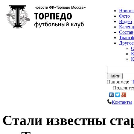
Новос
Фото
Видео
Календ
Состав
Транс
Другое
О
К
К
Найти
Например:
"
Поделитес
Контакты
Стали известны ст