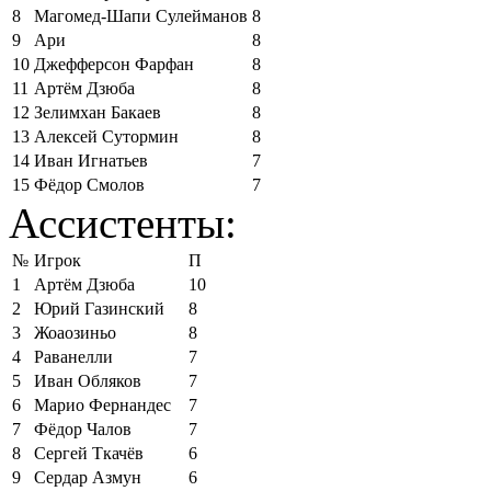
8
Магомед-Шапи Сулейманов
8
9
Ари
8
10
Джефферсон Фарфан
8
11
Артём Дзюба
8
12
Зелимхан Бакаев
8
13
Алексей Сутормин
8
14
Иван Игнатьев
7
15
Фёдор Смолов
7
Ассистенты:
№
Игрок
П
1
Артём Дзюба
10
2
Юрий Газинский
8
3
Жоаозиньо
8
4
Раванелли
7
5
Иван Обляков
7
6
Марио Фернандес
7
7
Фёдор Чалов
7
8
Сергей Ткачёв
6
9
Сердар Азмун
6