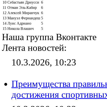
10
Себастьян Дриусси
6
11
Отман Эль-Кабир
6
12
Алексей Миранчук
6
13
Мануэл Фернандеш
5
14
Луис Адриано
5
15
Никола Влашич
5
Наша группа Вконтакте
Лента новостей:
10.3.2026, 10:23
Преимущества правильн
достижения спортивных