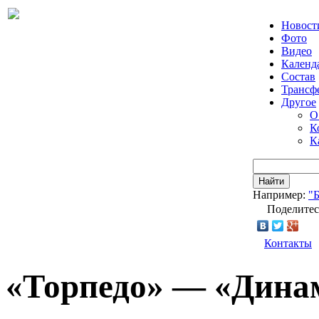
Новост
Фото
Видео
Календ
Состав
Трансф
Другое
О
К
К
Найти
Например:
"
Поделитес
Контакты
«Торпедо» — «Дина