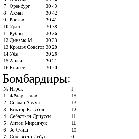
7
Оренбург
30
43
8
Ахмат
30
42
9
Ростов
30
41
10
Урал
30
38
11
Рубин
30
36
12
Динамо М
30
33
13
Крылья Советов
30
28
14
Уфа
30
26
15
Анжи
30
21
16
Енисей
30
20
Бомбардиры:
№
Игрок
Г
1
Фёдор Чалов
15
2
Сердар Азмун
13
3
Виктор Классон
12
4
Себастьян Дриусси
11
5
Антон Миранчук
11
6
Зе Луиш
10
7
Сильвестр Игбун
9