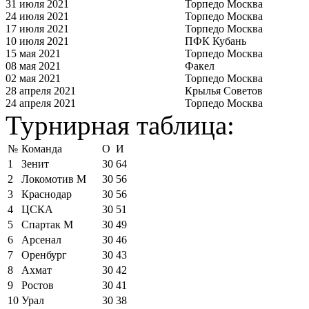
31 июля 2021
Торпедо Москва
24 июля 2021
Торпедо Москва
17 июля 2021
Торпедо Москва
10 июля 2021
ПФК Кубань
15 мая 2021
Торпедо Москва
08 мая 2021
Факел
02 мая 2021
Торпедо Москва
28 апреля 2021
Крылья Советов
24 апреля 2021
Торпедо Москва
Турнирная таблица:
№
Команда
О
И
1
Зенит
30
64
2
Локомотив М
30
56
3
Краснодар
30
56
4
ЦСКА
30
51
5
Спартак М
30
49
6
Арсенал
30
46
7
Оренбург
30
43
8
Ахмат
30
42
9
Ростов
30
41
10
Урал
30
38