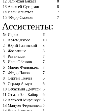
12
Зелимхан Бакаев
8
13
Алексей Сутормин
8
14
Иван Игнатьев
7
15
Фёдор Смолов
7
Ассистенты:
№
Игрок
П
1
Артём Дзюба
10
2
Юрий Газинский
8
3
Жоаозиньо
8
4
Раванелли
7
5
Иван Обляков
7
6
Марио Фернандес
7
7
Фёдор Чалов
7
8
Сергей Ткачёв
6
9
Сердар Азмун
6
10
Себастьян Дриусси
6
11
Отман Эль-Кабир
6
12
Алексей Миранчук
6
13
Мануэл Фернандеш
5
14
Луис Адриано
5