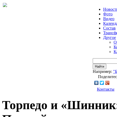
Новост
Фото
Видео
Календ
Состав
Трансф
Другое
О
К
К
Найти
Например:
"
Поделитес
Контакты
Торпедо и «Шинник»