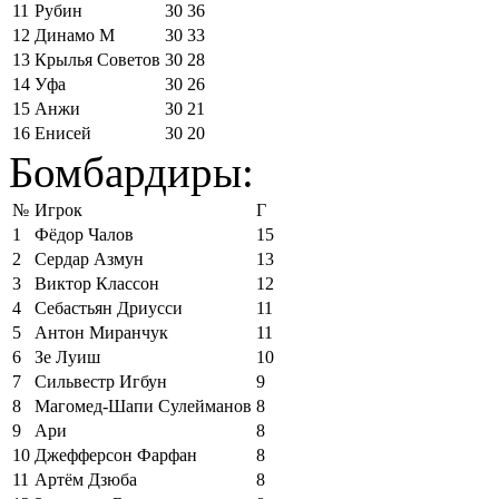
11
Рубин
30
36
12
Динамо М
30
33
13
Крылья Советов
30
28
14
Уфа
30
26
15
Анжи
30
21
16
Енисей
30
20
Бомбардиры:
№
Игрок
Г
1
Фёдор Чалов
15
2
Сердар Азмун
13
3
Виктор Классон
12
4
Себастьян Дриусси
11
5
Антон Миранчук
11
6
Зе Луиш
10
7
Сильвестр Игбун
9
8
Магомед-Шапи Сулейманов
8
9
Ари
8
10
Джефферсон Фарфан
8
11
Артём Дзюба
8