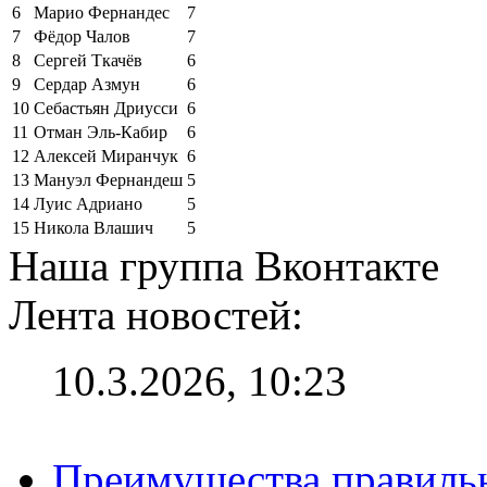
6
Марио Фернандес
7
7
Фёдор Чалов
7
8
Сергей Ткачёв
6
9
Сердар Азмун
6
10
Себастьян Дриусси
6
11
Отман Эль-Кабир
6
12
Алексей Миранчук
6
13
Мануэл Фернандеш
5
14
Луис Адриано
5
15
Никола Влашич
5
Наша группа Вконтакте
Лента новостей:
10.3.2026, 10:23
Преимущества правильн