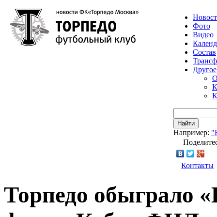
Новос
Фото
Видео
Календ
Состав
Транс
Другое
О
К
К
Найти
Например:
"
Поделитес
Контакты
Торпедо обыграло 