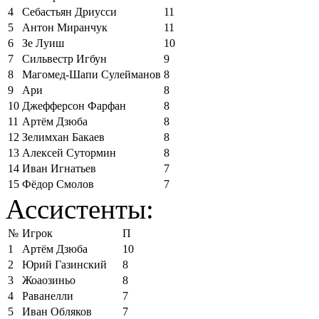
4
Себастьян Дриусси
11
5
Антон Миранчук
11
6
Зе Луиш
10
7
Сильвестр Игбун
9
8
Магомед-Шапи Сулейманов
8
9
Ари
8
10
Джефферсон Фарфан
8
11
Артём Дзюба
8
12
Зелимхан Бакаев
8
13
Алексей Сутормин
8
14
Иван Игнатьев
7
15
Фёдор Смолов
7
Ассистенты:
№
Игрок
П
1
Артём Дзюба
10
2
Юрий Газинский
8
3
Жоаозиньо
8
4
Раванелли
7
5
Иван Обляков
7