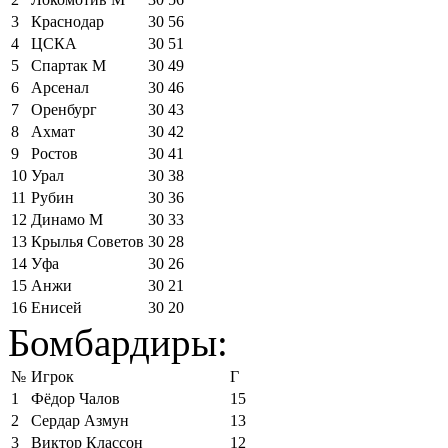
3
Краснодар
30
56
4
ЦСКА
30
51
5
Спартак М
30
49
6
Арсенал
30
46
7
Оренбург
30
43
8
Ахмат
30
42
9
Ростов
30
41
10
Урал
30
38
11
Рубин
30
36
12
Динамо М
30
33
13
Крылья Советов
30
28
14
Уфа
30
26
15
Анжи
30
21
16
Енисей
30
20
Бомбардиры:
№
Игрок
Г
1
Фёдор Чалов
15
2
Сердар Азмун
13
3
Виктор Классон
12