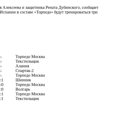
я Алексеева и защитника Рената Дубинского, сообщает
Испании в составе «Торпедо» будут тренироваться три
:-
Торпедо Москва
:-
Текстильщик
:-
Алания
:-
Спартак-2
:-
Торпедо Москва
:1
Шинник
:0
Торпедо Москва
:0
Волгарь
:1
Торпедо Москва
:1
Текстильщик