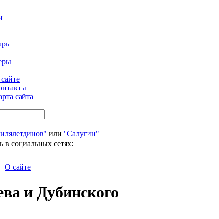
и
арь
еры
 сайте
онтакты
арта сайта
Билялетдинов"
или
"Салугин"
ь в социальных сетях:
О сайте
ева и Дубинского