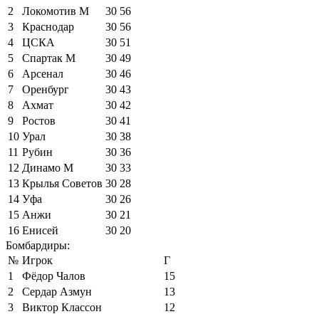
2
Локомотив М
30
56
3
Краснодар
30
56
4
ЦСКА
30
51
5
Спартак М
30
49
6
Арсенал
30
46
7
Оренбург
30
43
8
Ахмат
30
42
9
Ростов
30
41
10
Урал
30
38
11
Рубин
30
36
12
Динамо М
30
33
13
Крылья Советов
30
28
14
Уфа
30
26
15
Анжи
30
21
16
Енисей
30
20
Бомбардиры:
№
Игрок
Г
1
Фёдор Чалов
15
2
Сердар Азмун
13
3
Виктор Классон
12