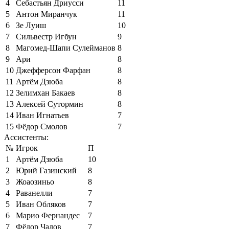
4
Себастьян Дриусси
11
5
Антон Миранчук
11
6
Зе Луиш
10
7
Сильвестр Игбун
9
8
Магомед-Шапи Сулейманов
8
9
Ари
8
10
Джефферсон Фарфан
8
11
Артём Дзюба
8
12
Зелимхан Бакаев
8
13
Алексей Сутормин
8
14
Иван Игнатьев
7
15
Фёдор Смолов
7
Ассистенты:
№
Игрок
П
1
Артём Дзюба
10
2
Юрий Газинский
8
3
Жоаозиньо
8
4
Раванелли
7
5
Иван Обляков
7
6
Марио Фернандес
7
7
Фёдор Чалов
7