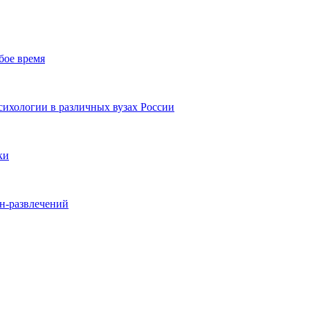
бое время
ихологии в различных вузах России
ки
йн-развлечений