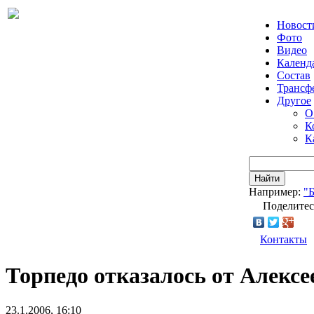
Новост
Фото
Видео
Календ
Состав
Трансф
Другое
О
К
К
Найти
Например:
"
Поделитес
Контакты
Торпедо отказалось от Алексе
23.1.2006, 16:10