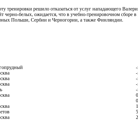
оту тренировки решило отказаться от услуг нападающего Валери
т черно-белых, ожидается, что в учебно-тренировочном сборе в 
рных Польши, Сербии и Черногории, а также Финляндии.
гопрудный
-
сква
-
сква
-
сква
-
ь
-
сква
0
0
сква
1
етов
5
сква
2