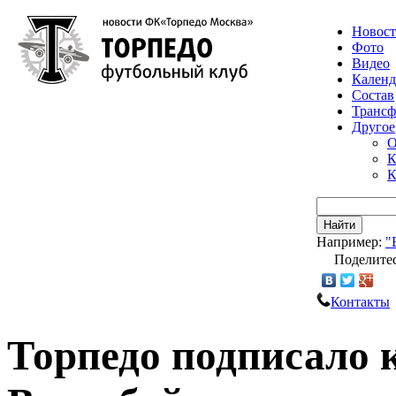
Новос
Фото
Видео
Календ
Состав
Транс
Другое
О
К
К
Найти
Например:
"
Поделитес
Контакты
Торпедо подписало 