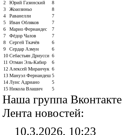
2
Юрий Газинский
8
3
Жоаозиньо
8
4
Раванелли
7
5
Иван Обляков
7
6
Марио Фернандес
7
7
Фёдор Чалов
7
8
Сергей Ткачёв
6
9
Сердар Азмун
6
10
Себастьян Дриусси
6
11
Отман Эль-Кабир
6
12
Алексей Миранчук
6
13
Мануэл Фернандеш
5
14
Луис Адриано
5
15
Никола Влашич
5
Наша группа Вконтакте
Лента новостей:
10.3.2026, 10:23