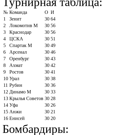
Турнирная таблица:
№
Команда
О
И
1
Зенит
30
64
2
Локомотив М
30
56
3
Краснодар
30
56
4
ЦСКА
30
51
5
Спартак М
30
49
6
Арсенал
30
46
7
Оренбург
30
43
8
Ахмат
30
42
9
Ростов
30
41
10
Урал
30
38
11
Рубин
30
36
12
Динамо М
30
33
13
Крылья Советов
30
28
14
Уфа
30
26
15
Анжи
30
21
16
Енисей
30
20
Бомбардиры: