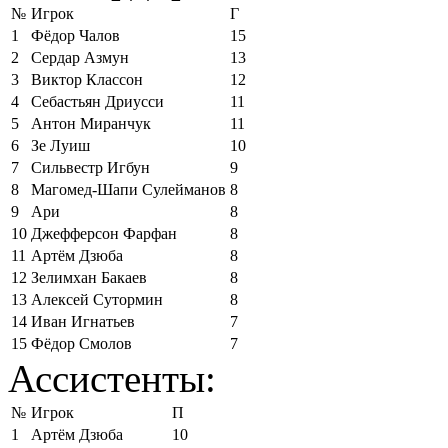
№
Игрок
Г
1
Фёдор Чалов
15
2
Сердар Азмун
13
3
Виктор Классон
12
4
Себастьян Дриусси
11
5
Антон Миранчук
11
6
Зе Луиш
10
7
Сильвестр Игбун
9
8
Магомед-Шапи Сулейманов
8
9
Ари
8
10
Джефферсон Фарфан
8
11
Артём Дзюба
8
12
Зелимхан Бакаев
8
13
Алексей Сутормин
8
14
Иван Игнатьев
7
15
Фёдор Смолов
7
Ассистенты:
№
Игрок
П
1
Артём Дзюба
10