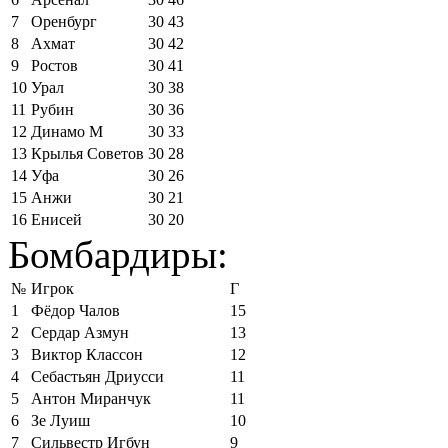
7
Оренбург
30
43
8
Ахмат
30
42
9
Ростов
30
41
10
Урал
30
38
11
Рубин
30
36
12
Динамо М
30
33
13
Крылья Советов
30
28
14
Уфа
30
26
15
Анжи
30
21
16
Енисей
30
20
Бомбардиры:
№
Игрок
Г
1
Фёдор Чалов
15
2
Сердар Азмун
13
3
Виктор Классон
12
4
Себастьян Дриусси
11
5
Антон Миранчук
11
6
Зе Луиш
10
7
Сильвестр Игбун
9