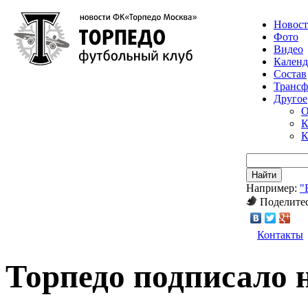
Новос
Фото
Видео
Календ
Состав
Транс
Другое
О
К
К
Найти
Например:
"
Поделитес
Контакты
Торпедо подписало н