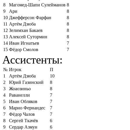
8
Магомед-Шапи Сулейманов
8
9
Ари
8
10
Джефферсон Фарфан
8
11
Артём Дзюба
8
12
Зелимхан Бакаев
8
13
Алексей Сутормин
8
14
Иван Игнатьев
7
15
Фёдор Смолов
7
Ассистенты:
№
Игрок
П
1
Артём Дзюба
10
2
Юрий Газинский
8
3
Жоаозиньо
8
4
Раванелли
7
5
Иван Обляков
7
6
Марио Фернандес
7
7
Фёдор Чалов
7
8
Сергей Ткачёв
6
9
Сердар Азмун
6