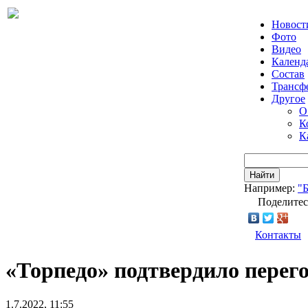
Новост
Фото
Видео
Календ
Состав
Трансф
Другое
О
К
К
Найти
Например:
"
Поделитес
Контакты
«Торпедо» подтвердило перег
1.7.2022, 11:55