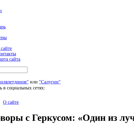
и
арь
еры
 сайте
онтакты
арта сайта
Билялетдинов"
или
"Салугин"
ь в социальных сетях:
О сайте
оворы с Геркусом: «Один из л