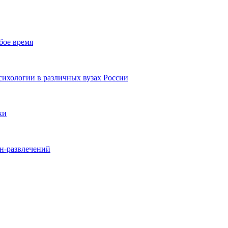
бое время
ихологии в различных вузах России
ки
йн-развлечений