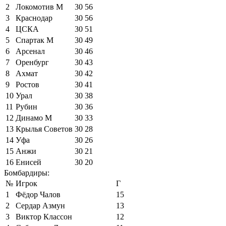
2
Локомотив М
30
56
3
Краснодар
30
56
4
ЦСКА
30
51
5
Спартак М
30
49
6
Арсенал
30
46
7
Оренбург
30
43
8
Ахмат
30
42
9
Ростов
30
41
10
Урал
30
38
11
Рубин
30
36
12
Динамо М
30
33
13
Крылья Советов
30
28
14
Уфа
30
26
15
Анжи
30
21
16
Енисей
30
20
Бомбардиры:
№
Игрок
Г
1
Фёдор Чалов
15
2
Сердар Азмун
13
3
Виктор Классон
12