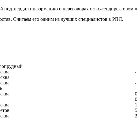
й подтвердил информацию о переговорах с экс-гендиректором 
остав. Считаем его одним из лучших специалистов в РПЛ.
гопрудный
-
сква
-
сква
-
сква
-
ь
-
сква
0
0
сква
1
етов
5
сква
2