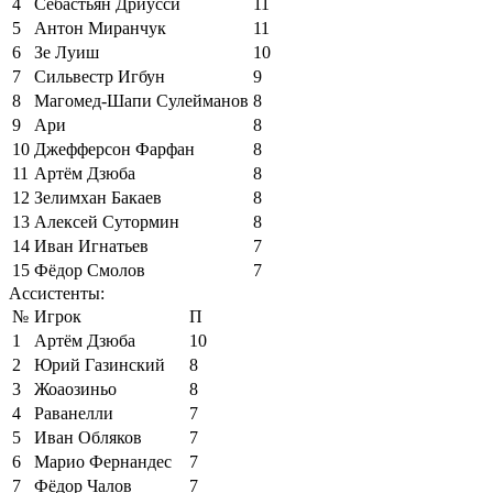
4
Себастьян Дриусси
11
5
Антон Миранчук
11
6
Зе Луиш
10
7
Сильвестр Игбун
9
8
Магомед-Шапи Сулейманов
8
9
Ари
8
10
Джефферсон Фарфан
8
11
Артём Дзюба
8
12
Зелимхан Бакаев
8
13
Алексей Сутормин
8
14
Иван Игнатьев
7
15
Фёдор Смолов
7
Ассистенты:
№
Игрок
П
1
Артём Дзюба
10
2
Юрий Газинский
8
3
Жоаозиньо
8
4
Раванелли
7
5
Иван Обляков
7
6
Марио Фернандес
7
7
Фёдор Чалов
7