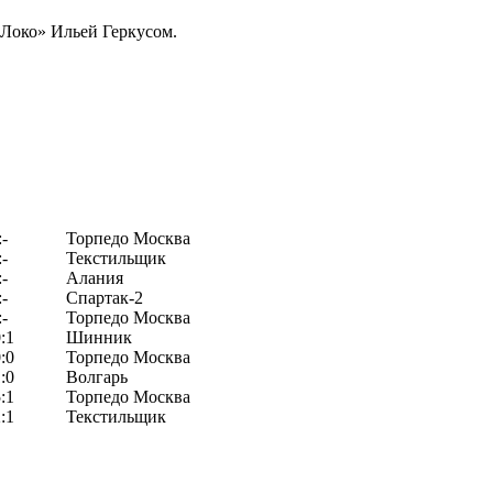
«Локо» Ильей Геркусом.
:-
Торпедо Москва
:-
Текстильщик
:-
Алания
:-
Спартак-2
:-
Торпедо Москва
:1
Шинник
:0
Торпедо Москва
:0
Волгарь
:1
Торпедо Москва
:1
Текстильщик