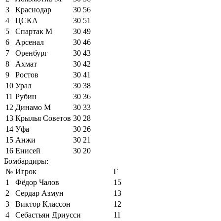
3
Краснодар
30
56
4
ЦСКА
30
51
5
Спартак М
30
49
6
Арсенал
30
46
7
Оренбург
30
43
8
Ахмат
30
42
9
Ростов
30
41
10
Урал
30
38
11
Рубин
30
36
12
Динамо М
30
33
13
Крылья Советов
30
28
14
Уфа
30
26
15
Анжи
30
21
16
Енисей
30
20
Бомбардиры:
№
Игрок
Г
1
Фёдор Чалов
15
2
Сердар Азмун
13
3
Виктор Классон
12
4
Себастьян Дриусси
11