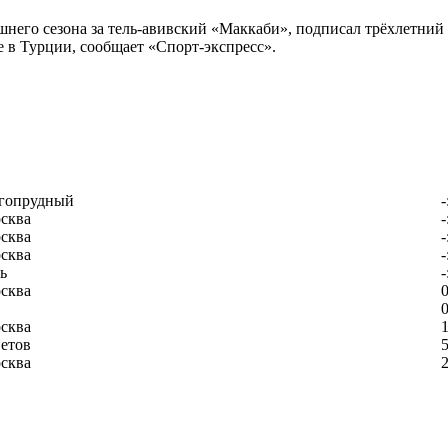
его сезона за тель-авивский «Маккаби», подписал трёхлетний 
 в Турции, сообщает «Спорт-экспресс».
гопрудный
-
сква
-
сква
-
сква
-
ь
-
сква
0
0
сква
1
етов
5
сква
2