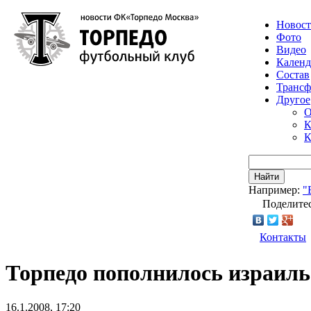
Новос
Фото
Видео
Календ
Состав
Транс
Другое
О
К
К
Найти
Например:
"
Поделитес
Контакты
Торпедо пополнилось израил
16.1.2008, 17:20