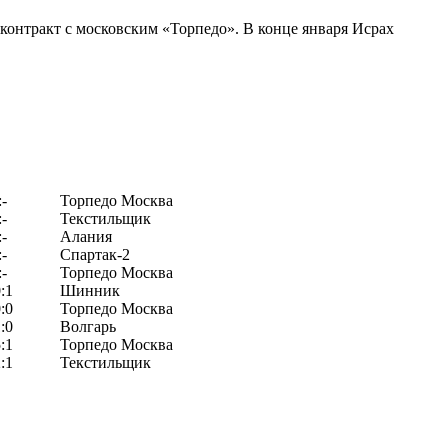
контракт с московским «Торпедо». В конце января Исрах
:-
Торпедо Москва
:-
Текстильщик
:-
Алания
:-
Спартак-2
:-
Торпедо Москва
:1
Шинник
:0
Торпедо Москва
:0
Волгарь
:1
Торпедо Москва
:1
Текстильщик