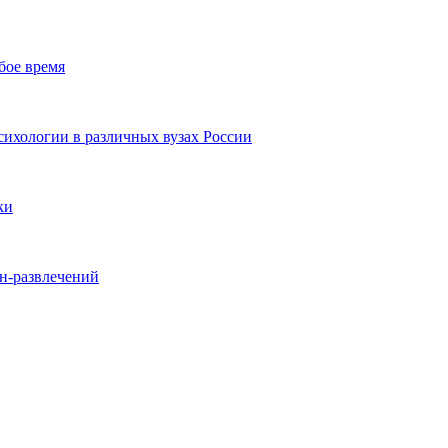
бое время
ихологии в различных вузах России
ки
йн-развлечений