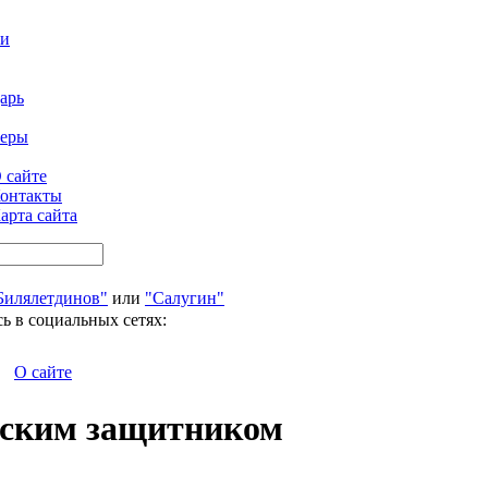
ти
арь
феры
 сайте
онтакты
арта сайта
Билялетдинов"
или
"Салугин"
ь в социальных сетях:
О сайте
ьским защитником