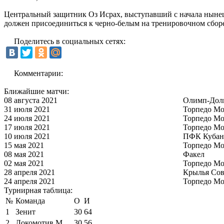
Центральный защитник Оз Исрах, выступавший с начала нынешн
должен присоединиться к черно-белым на тренировочном сборе
Поделитесь в социальных сетях:
Комментарии:
Ближайшие матчи:
08 августа 2021
Олимп-Дол
31 июля 2021
Торпедо Мо
24 июля 2021
Торпедо Мо
17 июля 2021
Торпедо Мо
10 июля 2021
ПФК Кубан
15 мая 2021
Торпедо Мо
08 мая 2021
Факел
02 мая 2021
Торпедо Мо
28 апреля 2021
Крылья Сов
24 апреля 2021
Торпедо Мо
Турнирная таблица:
№
Команда
О
И
1
Зенит
30
64
2
Локомотив М
30
56