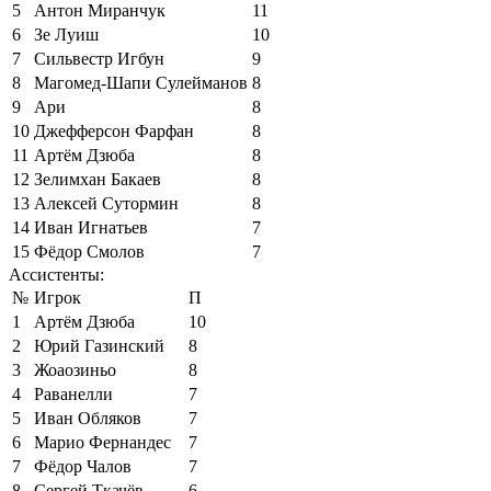
5
Антон Миранчук
11
6
Зе Луиш
10
7
Сильвестр Игбун
9
8
Магомед-Шапи Сулейманов
8
9
Ари
8
10
Джефферсон Фарфан
8
11
Артём Дзюба
8
12
Зелимхан Бакаев
8
13
Алексей Сутормин
8
14
Иван Игнатьев
7
15
Фёдор Смолов
7
Ассистенты:
№
Игрок
П
1
Артём Дзюба
10
2
Юрий Газинский
8
3
Жоаозиньо
8
4
Раванелли
7
5
Иван Обляков
7
6
Марио Фернандес
7
7
Фёдор Чалов
7
8
Сергей Ткачёв
6