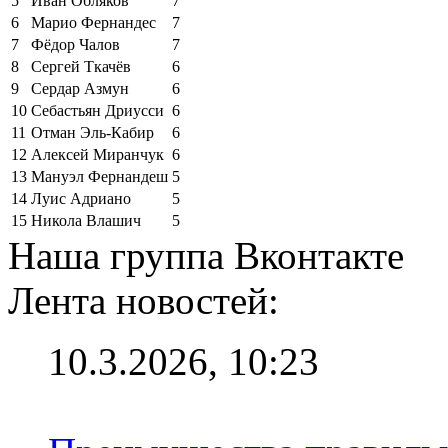
5
Иван Обляков
7
6
Марио Фернандес
7
7
Фёдор Чалов
7
8
Сергей Ткачёв
6
9
Сердар Азмун
6
10
Себастьян Дриусси
6
11
Отман Эль-Кабир
6
12
Алексей Миранчук
6
13
Мануэл Фернандеш
5
14
Луис Адриано
5
15
Никола Влашич
5
Наша группа Вконтакте
Лента новостей:
10.3.2026, 10:23