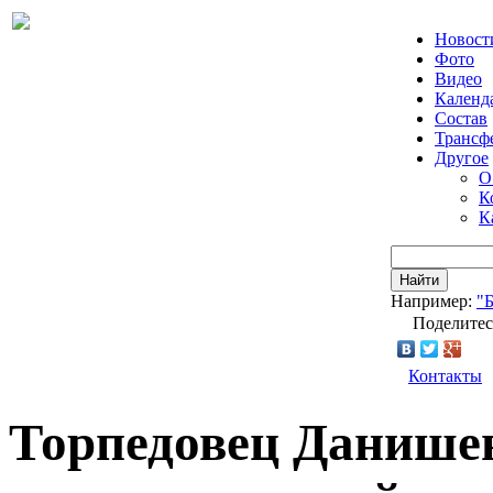
Новост
Фото
Видео
Календ
Состав
Трансф
Другое
О
К
К
Найти
Например:
"
Поделитес
Контакты
Торпедовец Данишев