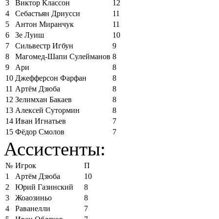
3
Виктор Классон
12
4
Себастьян Дриусси
11
5
Антон Миранчук
11
6
Зе Луиш
10
7
Сильвестр Игбун
9
8
Магомед-Шапи Сулейманов
8
9
Ари
8
10
Джефферсон Фарфан
8
11
Артём Дзюба
8
12
Зелимхан Бакаев
8
13
Алексей Сутормин
8
14
Иван Игнатьев
7
15
Фёдор Смолов
7
Ассистенты:
№
Игрок
П
1
Артём Дзюба
10
2
Юрий Газинский
8
3
Жоаозиньо
8
4
Раванелли
7