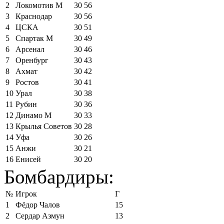
2
Локомотив М
30
56
3
Краснодар
30
56
4
ЦСКА
30
51
5
Спартак М
30
49
6
Арсенал
30
46
7
Оренбург
30
43
8
Ахмат
30
42
9
Ростов
30
41
10
Урал
30
38
11
Рубин
30
36
12
Динамо М
30
33
13
Крылья Советов
30
28
14
Уфа
30
26
15
Анжи
30
21
16
Енисей
30
20
Бомбардиры:
№
Игрок
Г
1
Фёдор Чалов
15
2
Сердар Азмун
13