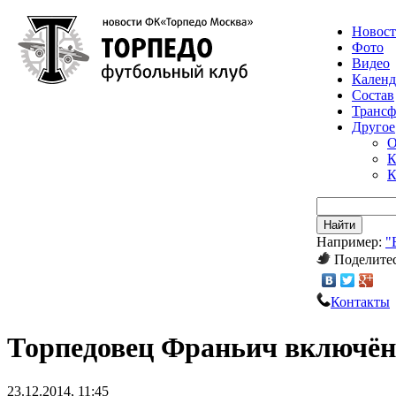
Новос
Фото
Видео
Календ
Состав
Транс
Другое
О
К
К
Найти
Например:
"
Поделитес
Контакты
Торпедовец Франьич включён 
23.12.2014, 11:45