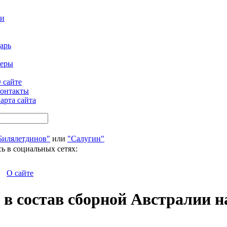
ти
арь
феры
 сайте
онтакты
арта сайта
Билялетдинов"
или
"Салугин"
ь в социальных сетях:
О сайте
в состав сборной Австралии н