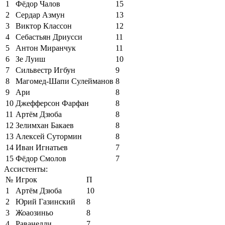
1
Фёдор Чалов
15
2
Сердар Азмун
13
3
Виктор Классон
12
4
Себастьян Дриусси
11
5
Антон Миранчук
11
6
Зе Луиш
10
7
Сильвестр Игбун
9
8
Магомед-Шапи Сулейманов
8
9
Ари
8
10
Джефферсон Фарфан
8
11
Артём Дзюба
8
12
Зелимхан Бакаев
8
13
Алексей Сутормин
8
14
Иван Игнатьев
7
15
Фёдор Смолов
7
Ассистенты:
№
Игрок
П
1
Артём Дзюба
10
2
Юрий Газинский
8
3
Жоаозиньо
8
4
Раванелли
7