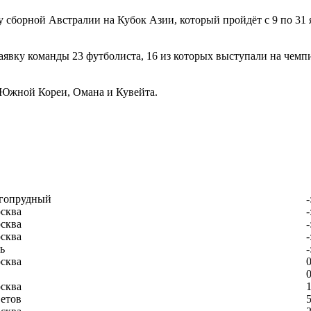
 сборной Австралии на Кубок Азии, который пройдёт с 9 по 31 
аявку команды 23 футболиста, 16 из которых выступали на чемп
 Южной Кореи, Омана и Кувейта.
гопрудный
-
сква
-
сква
-
сква
-
ь
-
сква
0
0
сква
1
етов
5