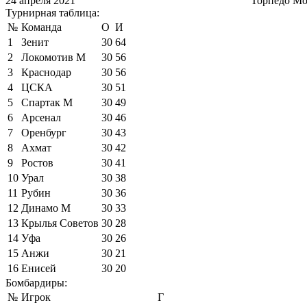
24 апреля 2021
Торпедо Мо
Турнирная таблица:
№
Команда
О
И
1
Зенит
30
64
2
Локомотив М
30
56
3
Краснодар
30
56
4
ЦСКА
30
51
5
Спартак М
30
49
6
Арсенал
30
46
7
Оренбург
30
43
8
Ахмат
30
42
9
Ростов
30
41
10
Урал
30
38
11
Рубин
30
36
12
Динамо М
30
33
13
Крылья Советов
30
28
14
Уфа
30
26
15
Анжи
30
21
16
Енисей
30
20
Бомбардиры:
№
Игрок
Г