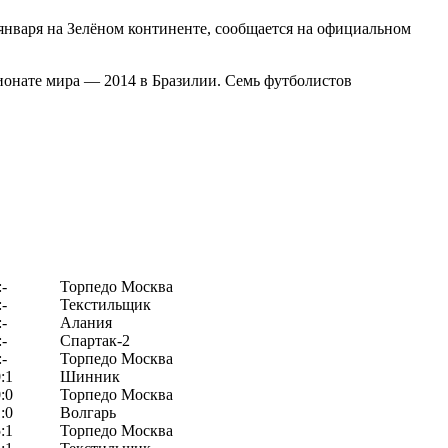
января на Зелёном континенте, сообщается на официальном
ионате мира — 2014 в Бразилии. Семь футболистов
:-
Торпедо Москва
:-
Текстильщик
:-
Алания
:-
Спартак-2
:-
Торпедо Москва
:1
Шинник
:0
Торпедо Москва
:0
Волгарь
:1
Торпедо Москва