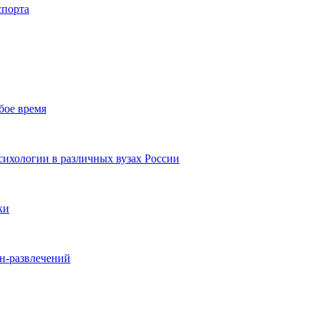
спорта
бое время
ихологии в различных вузах России
ки
йн-развлечений