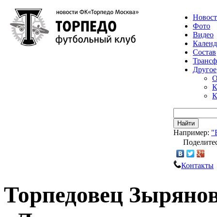
Новос
Фото
Видео
Календ
Состав
Транс
Другое
О
К
К
Найти
Например:
"
Поделитес
Контакты
Торпедовец Зырянов