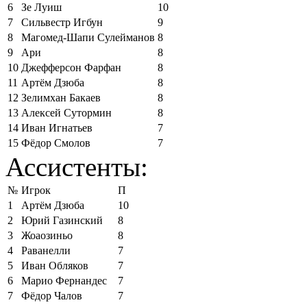
6
Зе Луиш
10
7
Сильвестр Игбун
9
8
Магомед-Шапи Сулейманов
8
9
Ари
8
10
Джефферсон Фарфан
8
11
Артём Дзюба
8
12
Зелимхан Бакаев
8
13
Алексей Сутормин
8
14
Иван Игнатьев
7
15
Фёдор Смолов
7
Ассистенты:
№
Игрок
П
1
Артём Дзюба
10
2
Юрий Газинский
8
3
Жоаозиньо
8
4
Раванелли
7
5
Иван Обляков
7
6
Марио Фернандес
7
7
Фёдор Чалов
7