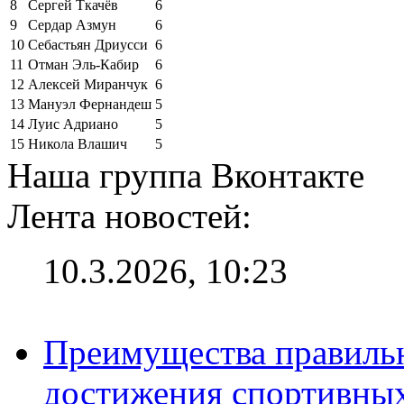
8
Сергей Ткачёв
6
9
Сердар Азмун
6
10
Себастьян Дриусси
6
11
Отман Эль-Кабир
6
12
Алексей Миранчук
6
13
Мануэл Фернандеш
5
14
Луис Адриано
5
15
Никола Влашич
5
Наша группа Вконтакте
Лента новостей:
10.3.2026, 10:23
Преимущества правильн
достижения спортивных