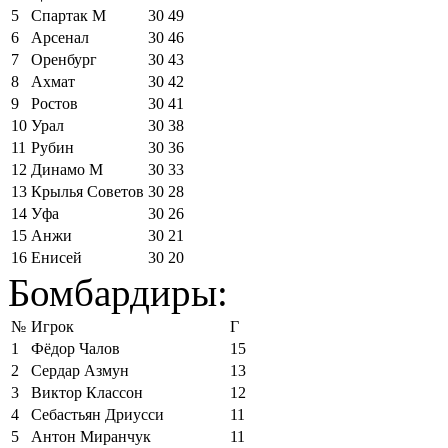
5
Спартак М
30
49
6
Арсенал
30
46
7
Оренбург
30
43
8
Ахмат
30
42
9
Ростов
30
41
10
Урал
30
38
11
Рубин
30
36
12
Динамо М
30
33
13
Крылья Советов
30
28
14
Уфа
30
26
15
Анжи
30
21
16
Енисей
30
20
Бомбардиры:
№
Игрок
Г
1
Фёдор Чалов
15
2
Сердар Азмун
13
3
Виктор Классон
12
4
Себастьян Дриусси
11
5
Антон Миранчук
11