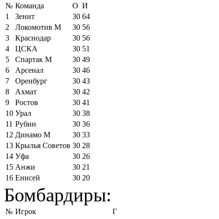
№
Команда
О
И
1
Зенит
30
64
2
Локомотив М
30
56
3
Краснодар
30
56
4
ЦСКА
30
51
5
Спартак М
30
49
6
Арсенал
30
46
7
Оренбург
30
43
8
Ахмат
30
42
9
Ростов
30
41
10
Урал
30
38
11
Рубин
30
36
12
Динамо М
30
33
13
Крылья Советов
30
28
14
Уфа
30
26
15
Анжи
30
21
16
Енисей
30
20
Бомбардиры:
№
Игрок
Г