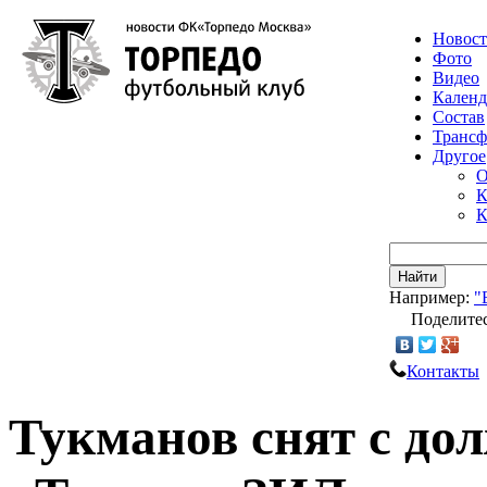
Новос
Фото
Видео
Календ
Состав
Транс
Другое
О
К
К
Найти
Например:
"
Поделитес
Контакты
Тукманов снят с до