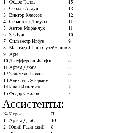
1
Фёдор Чалов
15
2
Сердар Азмун
13
3
Виктор Классон
12
4
Себастьян Дриусси
11
5
Антон Миранчук
11
6
Зе Луиш
10
7
Сильвестр Игбун
9
8
Магомед-Шапи Сулейманов
8
9
Ари
8
10
Джефферсон Фарфан
8
11
Артём Дзюба
8
12
Зелимхан Бакаев
8
13
Алексей Сутормин
8
14
Иван Игнатьев
7
15
Фёдор Смолов
7
Ассистенты:
№
Игрок
П
1
Артём Дзюба
10
2
Юрий Газинский
8