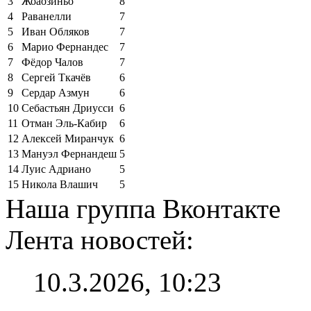
3
Жоаозиньо
8
4
Раванелли
7
5
Иван Обляков
7
6
Марио Фернандес
7
7
Фёдор Чалов
7
8
Сергей Ткачёв
6
9
Сердар Азмун
6
10
Себастьян Дриусси
6
11
Отман Эль-Кабир
6
12
Алексей Миранчук
6
13
Мануэл Фернандеш
5
14
Луис Адриано
5
15
Никола Влашич
5
Наша группа Вконтакте
Лента новостей:
10.3.2026, 10:23