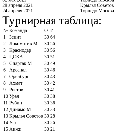
28 апреля 2021
Крылья Советов
24 апреля 2021
Торпедо Москва
Турнирная таблица:
№
Команда
О
И
1
Зенит
30
64
2
Локомотив М
30
56
3
Краснодар
30
56
4
ЦСКА
30
51
5
Спартак М
30
49
6
Арсенал
30
46
7
Оренбург
30
43
8
Ахмат
30
42
9
Ростов
30
41
10
Урал
30
38
11
Рубин
30
36
12
Динамо М
30
33
13
Крылья Советов
30
28
14
Уфа
30
26
15
Анжи
30
21