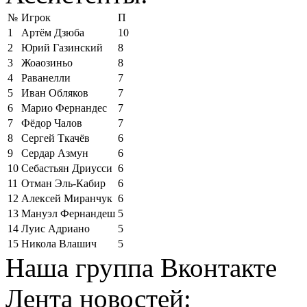
№
Игрок
П
1
Артём Дзюба
10
2
Юрий Газинский
8
3
Жоаозиньо
8
4
Раванелли
7
5
Иван Обляков
7
6
Марио Фернандес
7
7
Фёдор Чалов
7
8
Сергей Ткачёв
6
9
Сердар Азмун
6
10
Себастьян Дриусси
6
11
Отман Эль-Кабир
6
12
Алексей Миранчук
6
13
Мануэл Фернандеш
5
14
Луис Адриано
5
15
Никола Влашич
5
Наша группа Вконтакте
Лента новостей: