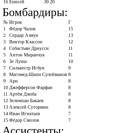
16
Енисей
30
20
Бомбардиры:
№
Игрок
Г
1
Фёдор Чалов
15
2
Сердар Азмун
13
3
Виктор Классон
12
4
Себастьян Дриусси
11
5
Антон Миранчук
11
6
Зе Луиш
10
7
Сильвестр Игбун
9
8
Магомед-Шапи Сулейманов
8
9
Ари
8
10
Джефферсон Фарфан
8
11
Артём Дзюба
8
12
Зелимхан Бакаев
8
13
Алексей Сутормин
8
14
Иван Игнатьев
7
15
Фёдор Смолов
7
Ассистенты: