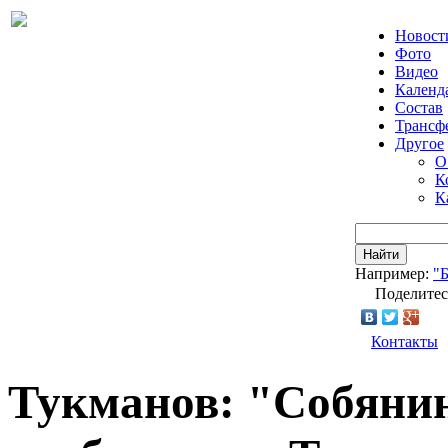
Новост
Фото
Видео
Календ
Состав
Трансф
Другое
О
К
К
Найти
Например:
"
Поделитес
Контакты
Тукманов: "Собянин