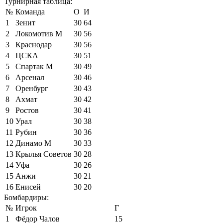
Турнирная таблица:
№
Команда
О
И
1
Зенит
30
64
2
Локомотив М
30
56
3
Краснодар
30
56
4
ЦСКА
30
51
5
Спартак М
30
49
6
Арсенал
30
46
7
Оренбург
30
43
8
Ахмат
30
42
9
Ростов
30
41
10
Урал
30
38
11
Рубин
30
36
12
Динамо М
30
33
13
Крылья Советов
30
28
14
Уфа
30
26
15
Анжи
30
21
16
Енисей
30
20
Бомбардиры:
№
Игрок
Г
1
Фёдор Чалов
15