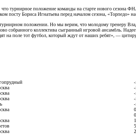
 что турнирное положение команды на старте нового сезона ФНЛ
ом посту Бориса Игнатьева перед началом сезона, «Торпедо» наб
 турнирном положении. Но мы верим, что молодому тренеру Влад
ново собранного коллектива сыгранный игровой ансамбль. Наде
дят на поле тот футбол, который ждут от наших ребят», — цитир
гопрудный
-
сква
-
сква
-
сква
-
ь
-
сква
0
0
сква
1
етов
5
сква
2