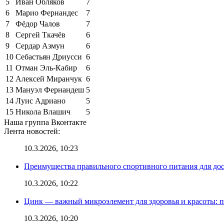
5
Иван Обляков
7
6
Марио Фернандес
7
7
Фёдор Чалов
7
8
Сергей Ткачёв
6
9
Сердар Азмун
6
10
Себастьян Дриусси
6
11
Отман Эль-Кабир
6
12
Алексей Миранчук
6
13
Мануэл Фернандеш
5
14
Луис Адриано
5
15
Никола Влашич
5
Наша группа Вконтакте
Лента новостей:
10.3.2026, 10:23
Преимущества правильного спортивного питания для до
10.3.2026, 10:22
Цинк — важный микроэлемент для здоровья и красоты: 
10.3.2026, 10:20