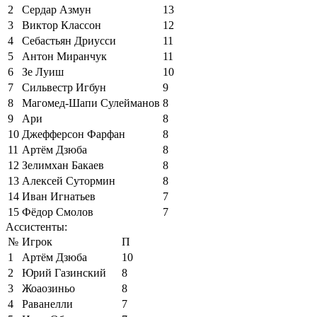
2
Сердар Азмун
13
3
Виктор Классон
12
4
Себастьян Дриусси
11
5
Антон Миранчук
11
6
Зе Луиш
10
7
Сильвестр Игбун
9
8
Магомед-Шапи Сулейманов
8
9
Ари
8
10
Джефферсон Фарфан
8
11
Артём Дзюба
8
12
Зелимхан Бакаев
8
13
Алексей Сутормин
8
14
Иван Игнатьев
7
15
Фёдор Смолов
7
Ассистенты:
№
Игрок
П
1
Артём Дзюба
10
2
Юрий Газинский
8
3
Жоаозиньо
8
4
Раванелли
7