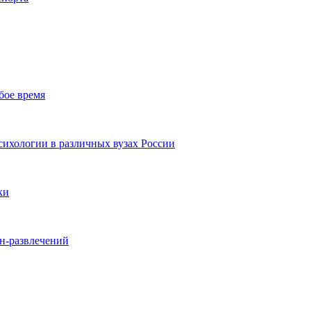
бое время
ихологии в различных вузах России
ки
йн-развлечений