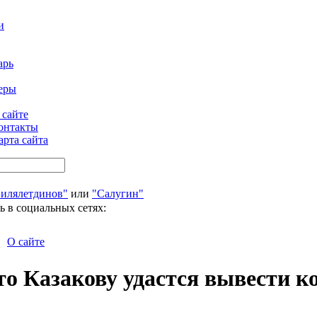
и
арь
еры
 сайте
онтакты
арта сайта
Билялетдинов"
или
"Салугин"
ь в социальных сетях:
О сайте
то Казакову удастся вывести к