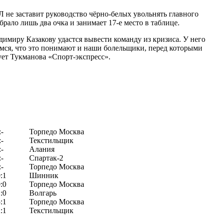
 не заставит руководство чёрно-белых увольнять главного
рало лишь два очка и занимает 17-е место в таблице.
имиру Казакову удастся вывести команду из кризиса. У него
емся, что это понимают и наши болельщики, перед которыми
ует Тукманова «Спорт-экспресс».
:-
Торпедо Москва
:-
Текстильщик
:-
Алания
:-
Спартак-2
:-
Торпедо Москва
:1
Шинник
:0
Торпедо Москва
:0
Волгарь
:1
Торпедо Москва
:1
Текстильщик