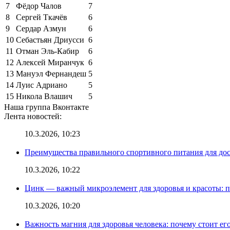
7
Фёдор Чалов
7
8
Сергей Ткачёв
6
9
Сердар Азмун
6
10
Себастьян Дриусси
6
11
Отман Эль-Кабир
6
12
Алексей Миранчук
6
13
Мануэл Фернандеш
5
14
Луис Адриано
5
15
Никола Влашич
5
Наша группа Вконтакте
Лента новостей:
10.3.2026, 10:23
Преимущества правильного спортивного питания для до
10.3.2026, 10:22
Цинк — важный микроэлемент для здоровья и красоты: 
10.3.2026, 10:20
Важность магния для здоровья человека: почему стоит ег