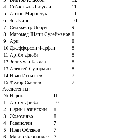
4
Себастьян Дриусси
11
5
Антон Миранчук
11
6
Зе Луиш
10
7
Сильвестр Игбун
9
8
Магомед-Шапи Сулейманов
8
9
Ари
8
10
Джефферсон Фарфан
8
11
Артём Дзюба
8
12
Зелимхан Бакаев
8
13
Алексей Сутормин
8
14
Иван Игнатьев
7
15
Фёдор Смолов
7
Ассистенты:
№
Игрок
П
1
Артём Дзюба
10
2
Юрий Газинский
8
3
Жоаозиньо
8
4
Раванелли
7
5
Иван Обляков
7
6
Марио Фернандес
7