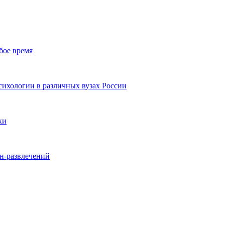
бое время
ихологии в различных вузах России
ки
йн-развлечений