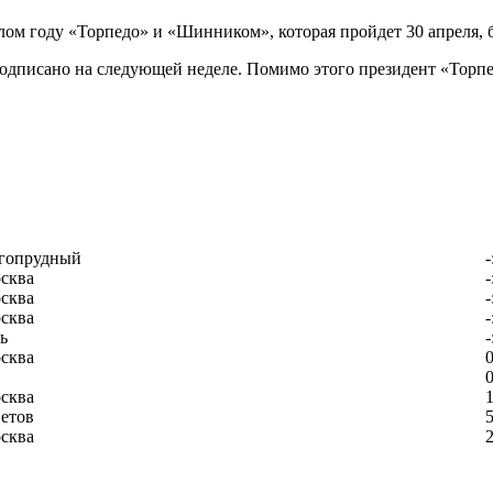
ом году «Торпедо» и «Шинником», которая пройдет 30 апреля, б
дписано на следующей неделе. Помимо этого президент «Торпе
гопрудный
-
сква
-
сква
-
сква
-
ь
-
сква
0
0
сква
1
етов
5
сква
2