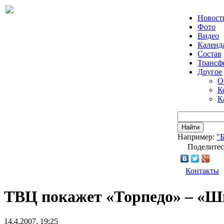
Новост
Фото
Видео
Календ
Состав
Трансф
Другое
О
К
К
Найти
Например:
"
Поделитес
Контакты
ТВЦ покажет «Торпедо» – «
14.4.2007, 19:25