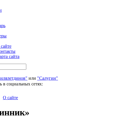
и
арь
еры
 сайте
онтакты
арта сайта
Билялетдинов"
или
"Салугин"
ь в социальных сетях:
О сайте
Шинник»