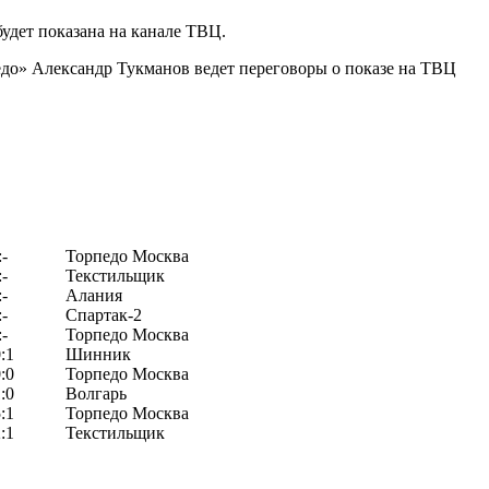
удет показана на канале ТВЦ.
до» Александр Тукманов ведет переговоры о показе на ТВЦ
:-
Торпедо Москва
:-
Текстильщик
:-
Алания
:-
Спартак-2
:-
Торпедо Москва
:1
Шинник
:0
Торпедо Москва
:0
Волгарь
:1
Торпедо Москва
:1
Текстильщик