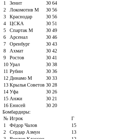
1
Зенит
30
64
2
Локомотив М
30
56
3
Краснодар
30
56
4
ЦСКА
30
51
5
Спартак М
30
49
6
Арсенал
30
46
7
Оренбург
30
43
8
Ахмат
30
42
9
Ростов
30
41
10
Урал
30
38
11
Рубин
30
36
12
Динамо М
30
33
13
Крылья Советов
30
28
14
Уфа
30
26
15
Анжи
30
21
16
Енисей
30
20
Бомбардиры:
№
Игрок
Г
1
Фёдор Чалов
15
2
Сердар Азмун
13
3
Виктор Классон
12