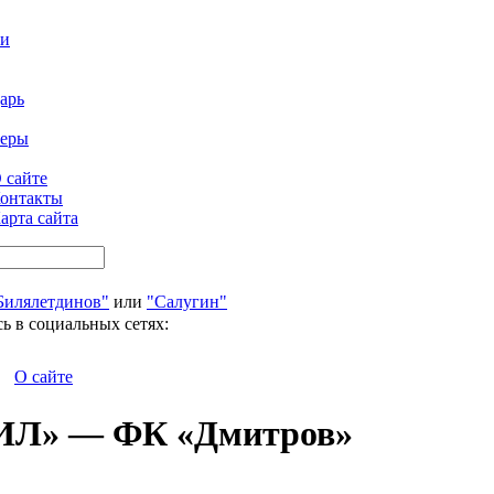
ти
арь
феры
 сайте
онтакты
арта сайта
Билялетдинов"
или
"Салугин"
ь в социальных сетях:
О сайте
ЗИЛ» — ФК «Дмитров»