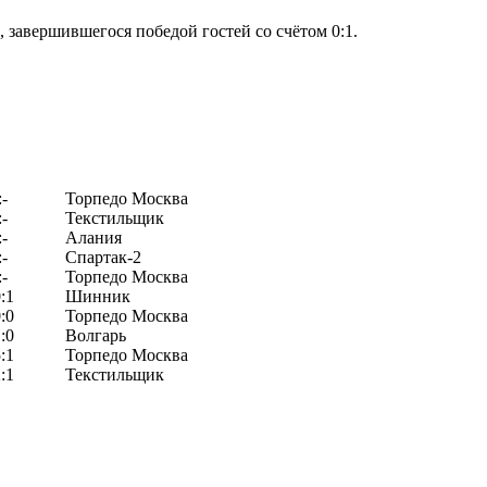
завершившегося победой гостей со счётом 0:1.
:-
Торпедо Москва
:-
Текстильщик
:-
Алания
:-
Спартак-2
:-
Торпедо Москва
:1
Шинник
:0
Торпедо Москва
:0
Волгарь
:1
Торпедо Москва
:1
Текстильщик