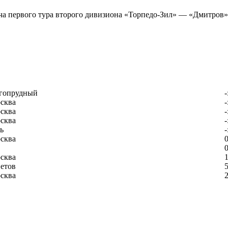
 первого тура второго дивизиона «Торпедо-Зил» — «Дмитров», 
гопрудный
-
сква
-
сква
-
сква
-
ь
-
сква
0
0
сква
1
етов
5
сква
2