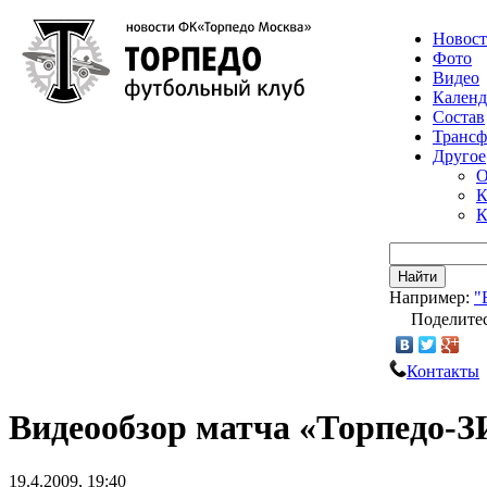
Новос
Фото
Видео
Календ
Состав
Транс
Другое
О
К
К
Найти
Например:
"
Поделитес
Контакты
Видеообзор матча «Торпедо-
19.4.2009, 19:40