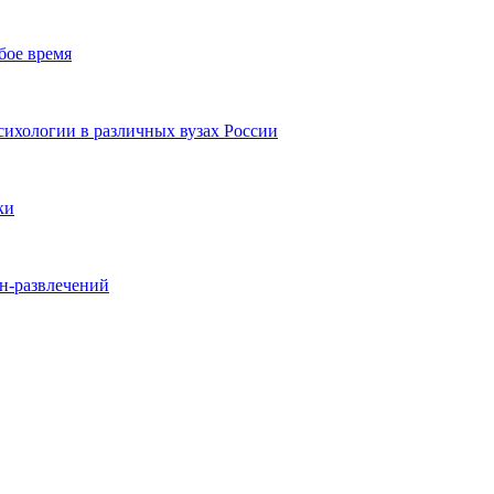
бое время
ихологии в различных вузах России
ки
йн-развлечений