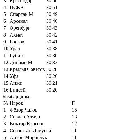
3
Краснодар
30
56
4
ЦСКА
30
51
5
Спартак М
30
49
6
Арсенал
30
46
7
Оренбург
30
43
8
Ахмат
30
42
9
Ростов
30
41
10
Урал
30
38
11
Рубин
30
36
12
Динамо М
30
33
13
Крылья Советов
30
28
14
Уфа
30
26
15
Анжи
30
21
16
Енисей
30
20
Бомбардиры:
№
Игрок
Г
1
Фёдор Чалов
15
2
Сердар Азмун
13
3
Виктор Классон
12
4
Себастьян Дриусси
11
5
Антон Миранчук
11