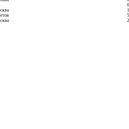
0
сква
1
етов
5
сква
2