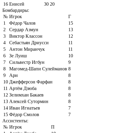
16
Енисей
30
20
Бомбардиры:
№
Игрок
Г
1
Фёдор Чалов
15
2
Сердар Азмун
13
3
Виктор Классон
12
4
Себастьян Дриусси
11
5
Антон Миранчук
11
6
Зе Луиш
10
7
Сильвестр Игбун
9
8
Магомед-Шапи Сулейманов
8
9
Ари
8
10
Джефферсон Фарфан
8
11
Артём Дзюба
8
12
Зелимхан Бакаев
8
13
Алексей Сутормин
8
14
Иван Игнатьев
7
15
Фёдор Смолов
7
Ассистенты:
№
Игрок
П