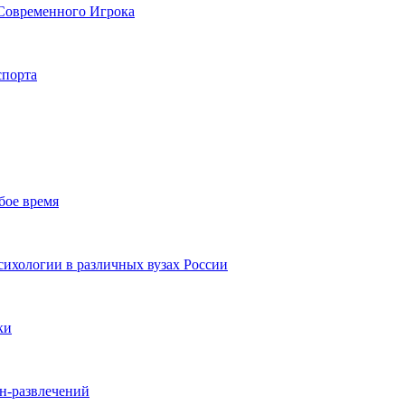
Современного Игрока
спорта
бое время
ихологии в различных вузах России
ки
йн-развлечений