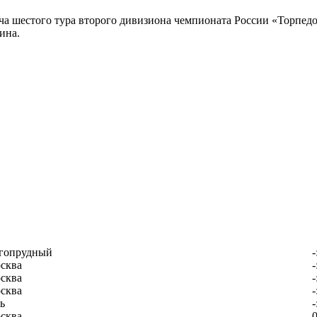
а шестого тура второго дивизиона чемпионата России «Торпедо
ина.
гопрудный
-
сква
-
сква
-
сква
-
ь
-
сква
0