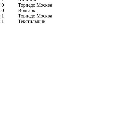
:0
Торпедо Москва
:0
Волгарь
:1
Торпедо Москва
:1
Текстильщик