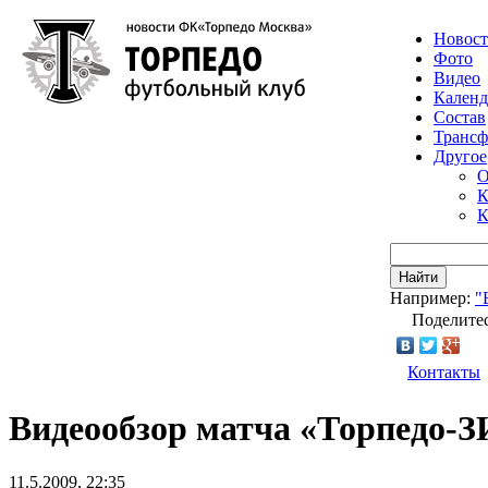
Новос
Фото
Видео
Календ
Состав
Транс
Другое
О
К
К
Найти
Например:
"
Поделитес
Контакты
Видеообзор матча «Торпедо-
11.5.2009, 22:35