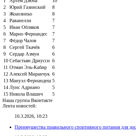
1
Артём Дзюба
10
2
Юрий Газинский
8
3
Жоаозиньо
8
4
Раванелли
7
5
Иван Обляков
7
6
Марио Фернандес
7
7
Фёдор Чалов
7
8
Сергей Ткачёв
6
9
Сердар Азмун
6
10
Себастьян Дриусси
6
11
Отман Эль-Кабир
6
12
Алексей Миранчук
6
13
Мануэл Фернандеш
5
14
Луис Адриано
5
15
Никола Влашич
5
Наша группа Вконтакте
Лента новостей:
10.3.2026, 10:23
Преимущества правильного спортивного питания для до