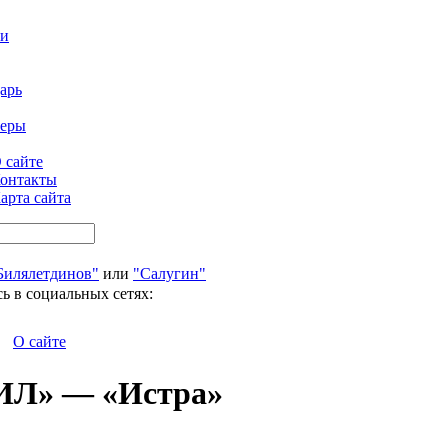
ти
арь
феры
 сайте
онтакты
арта сайта
Билялетдинов"
или
"Салугин"
ь в социальных сетях:
О сайте
ЗИЛ» — «Истра»