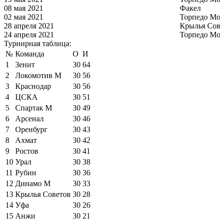
08 мая 2021
Факел
02 мая 2021
Торпедо Мо
28 апреля 2021
Крылья Сов
24 апреля 2021
Торпедо Мо
Турнирная таблица:
№
Команда
О
И
1
Зенит
30
64
2
Локомотив М
30
56
3
Краснодар
30
56
4
ЦСКА
30
51
5
Спартак М
30
49
6
Арсенал
30
46
7
Оренбург
30
43
8
Ахмат
30
42
9
Ростов
30
41
10
Урал
30
38
11
Рубин
30
36
12
Динамо М
30
33
13
Крылья Советов
30
28
14
Уфа
30
26
15
Анжи
30
21