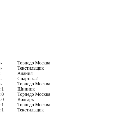
:-
Торпедо Москва
:-
Текстильщик
:-
Алания
:-
Спартак-2
:-
Торпедо Москва
:1
Шинник
:0
Торпедо Москва
:0
Волгарь
:1
Торпедо Москва
:1
Текстильщик