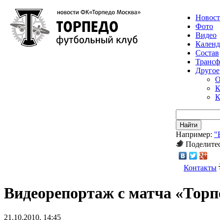
Новос
Фото
Видео
Календ
Состав
Транс
Другое
О
К
К
Найти
Например:
"
Поделитес
Контакты
Видеорепортаж с матча «Тор
21.10.2010, 14:45