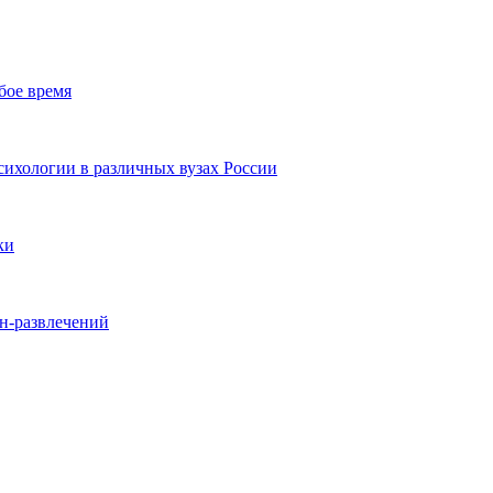
бое время
ихологии в различных вузах России
ки
йн-развлечений