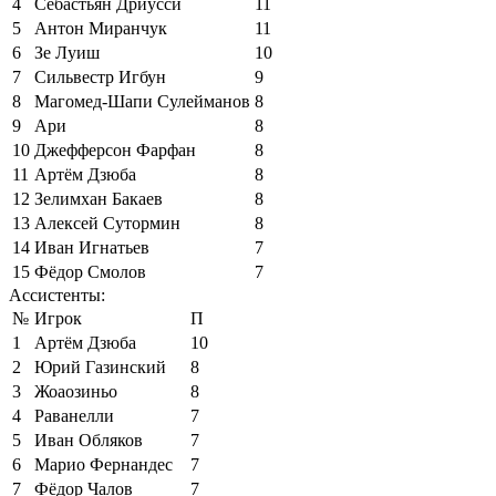
4
Себастьян Дриусси
11
5
Антон Миранчук
11
6
Зе Луиш
10
7
Сильвестр Игбун
9
8
Магомед-Шапи Сулейманов
8
9
Ари
8
10
Джефферсон Фарфан
8
11
Артём Дзюба
8
12
Зелимхан Бакаев
8
13
Алексей Сутормин
8
14
Иван Игнатьев
7
15
Фёдор Смолов
7
Ассистенты:
№
Игрок
П
1
Артём Дзюба
10
2
Юрий Газинский
8
3
Жоаозиньо
8
4
Раванелли
7
5
Иван Обляков
7
6
Марио Фернандес
7
7
Фёдор Чалов
7