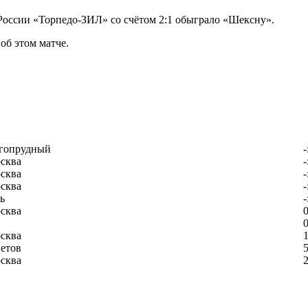
 России «Торпедо-ЗИЛ» со счётом 2:1 обыграло «Шексну».
б этом матче.
гопрудный
-
сква
-
сква
-
сква
-
ь
-
сква
0
0
сква
1
етов
5
сква
2