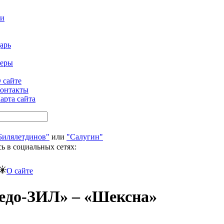
ти
арь
феры
 сайте
онтакты
арта сайта
Билялетдинов"
или
"Салугин"
ь в социальных сетях:
О сайте
педо-ЗИЛ» – «Шексна»