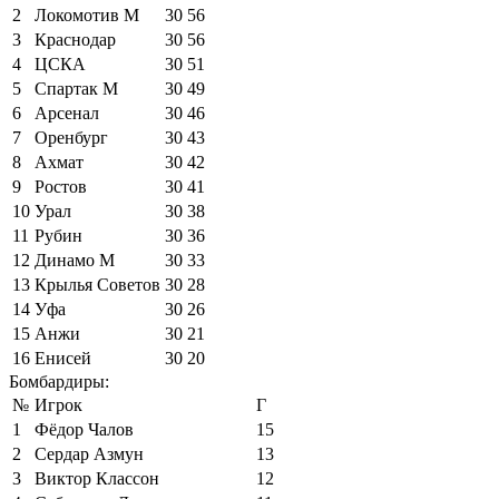
2
Локомотив М
30
56
3
Краснодар
30
56
4
ЦСКА
30
51
5
Спартак М
30
49
6
Арсенал
30
46
7
Оренбург
30
43
8
Ахмат
30
42
9
Ростов
30
41
10
Урал
30
38
11
Рубин
30
36
12
Динамо М
30
33
13
Крылья Советов
30
28
14
Уфа
30
26
15
Анжи
30
21
16
Енисей
30
20
Бомбардиры:
№
Игрок
Г
1
Фёдор Чалов
15
2
Сердар Азмун
13
3
Виктор Классон
12