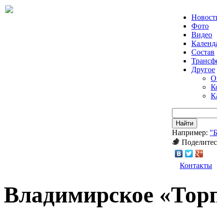
Новост
Фото
Видео
Календ
Состав
Трансф
Другое
О
К
К
Найти
Например:
"
Поделитес
Контакты
Владимирское «Торп