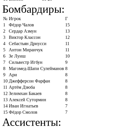
Бомбардиры:
№
Игрок
Г
1
Фёдор Чалов
15
2
Сердар Азмун
13
3
Виктор Классон
12
4
Себастьян Дриусси
11
5
Антон Миранчук
11
6
Зе Луиш
10
7
Сильвестр Игбун
9
8
Магомед-Шапи Сулейманов
8
9
Ари
8
10
Джефферсон Фарфан
8
11
Артём Дзюба
8
12
Зелимхан Бакаев
8
13
Алексей Сутормин
8
14
Иван Игнатьев
7
15
Фёдор Смолов
7
Ассистенты: