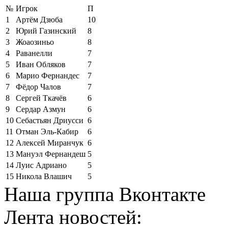
№
Игрок
П
1
Артём Дзюба
10
2
Юрий Газинский
8
3
Жоаозиньо
8
4
Раванелли
7
5
Иван Обляков
7
6
Марио Фернандес
7
7
Фёдор Чалов
7
8
Сергей Ткачёв
6
9
Сердар Азмун
6
10
Себастьян Дриусси
6
11
Отман Эль-Кабир
6
12
Алексей Миранчук
6
13
Мануэл Фернандеш
5
14
Луис Адриано
5
15
Никола Влашич
5
Наша группа Вконтакте
Лента новостей: