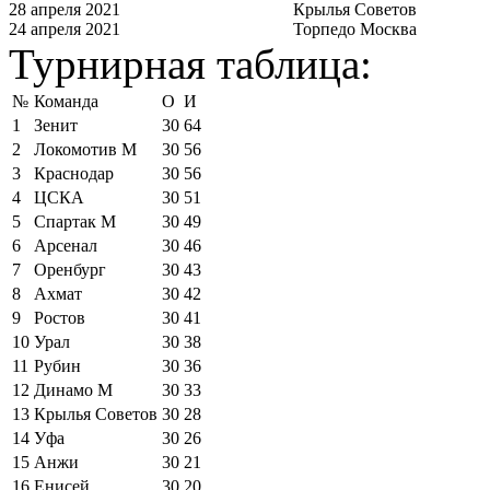
28 апреля 2021
Крылья Советов
24 апреля 2021
Торпедо Москва
Турнирная таблица:
№
Команда
О
И
1
Зенит
30
64
2
Локомотив М
30
56
3
Краснодар
30
56
4
ЦСКА
30
51
5
Спартак М
30
49
6
Арсенал
30
46
7
Оренбург
30
43
8
Ахмат
30
42
9
Ростов
30
41
10
Урал
30
38
11
Рубин
30
36
12
Динамо М
30
33
13
Крылья Советов
30
28
14
Уфа
30
26
15
Анжи
30
21
16
Енисей
30
20