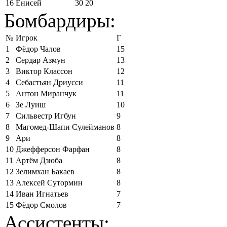
16
Енисей
30
20
Бомбардиры:
№
Игрок
Г
1
Фёдор Чалов
15
2
Сердар Азмун
13
3
Виктор Классон
12
4
Себастьян Дриусси
11
5
Антон Миранчук
11
6
Зе Луиш
10
7
Сильвестр Игбун
9
8
Магомед-Шапи Сулейманов
8
9
Ари
8
10
Джефферсон Фарфан
8
11
Артём Дзюба
8
12
Зелимхан Бакаев
8
13
Алексей Сутормин
8
14
Иван Игнатьев
7
15
Фёдор Смолов
7
Ассистенты: