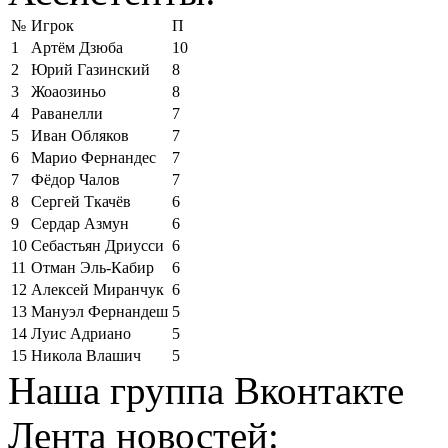
№
Игрок
П
1
Артём Дзюба
10
2
Юрий Газинский
8
3
Жоаозиньо
8
4
Раванелли
7
5
Иван Обляков
7
6
Марио Фернандес
7
7
Фёдор Чалов
7
8
Сергей Ткачёв
6
9
Сердар Азмун
6
10
Себастьян Дриусси
6
11
Отман Эль-Кабир
6
12
Алексей Миранчук
6
13
Мануэл Фернандеш
5
14
Луис Адриано
5
15
Никола Влашич
5
Наша группа Вконтакте
Лента новостей: