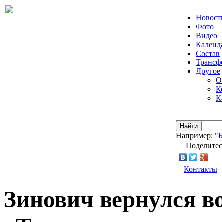
Новост
Фото
Видео
Календ
Состав
Трансф
Другое
О
К
К
Найти
Например:
"
Поделитес
Контакты
Зинович вернулся в