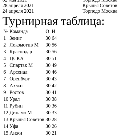
28 апреля 2021
Крылья Советов
24 апреля 2021
Торпедо Москва
Турнирная таблица:
№
Команда
О
И
1
Зенит
30
64
2
Локомотив М
30
56
3
Краснодар
30
56
4
ЦСКА
30
51
5
Спартак М
30
49
6
Арсенал
30
46
7
Оренбург
30
43
8
Ахмат
30
42
9
Ростов
30
41
10
Урал
30
38
11
Рубин
30
36
12
Динамо М
30
33
13
Крылья Советов
30
28
14
Уфа
30
26
15
Анжи
30
21