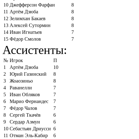
10
Джефферсон Фарфан
8
11
Артём Дзюба
8
12
Зелимхан Бакаев
8
13
Алексей Сутормин
8
14
Иван Игнатьев
7
15
Фёдор Смолов
7
Ассистенты:
№
Игрок
П
1
Артём Дзюба
10
2
Юрий Газинский
8
3
Жоаозиньо
8
4
Раванелли
7
5
Иван Обляков
7
6
Марио Фернандес
7
7
Фёдор Чалов
7
8
Сергей Ткачёв
6
9
Сердар Азмун
6
10
Себастьян Дриусси
6
11
Отман Эль-Кабир
6