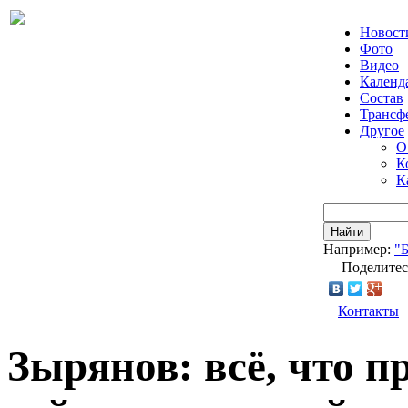
Новост
Фото
Видео
Календ
Состав
Трансф
Другое
О
К
К
Найти
Например:
"
Поделитес
Контакты
Зырянов: всё, что п