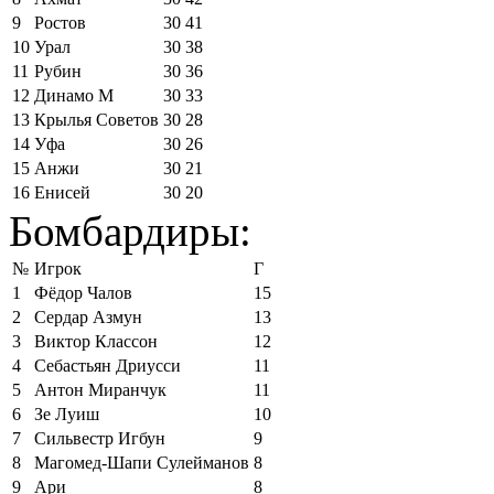
9
Ростов
30
41
10
Урал
30
38
11
Рубин
30
36
12
Динамо М
30
33
13
Крылья Советов
30
28
14
Уфа
30
26
15
Анжи
30
21
16
Енисей
30
20
Бомбардиры:
№
Игрок
Г
1
Фёдор Чалов
15
2
Сердар Азмун
13
3
Виктор Классон
12
4
Себастьян Дриусси
11
5
Антон Миранчук
11
6
Зе Луиш
10
7
Сильвестр Игбун
9
8
Магомед-Шапи Сулейманов
8
9
Ари
8