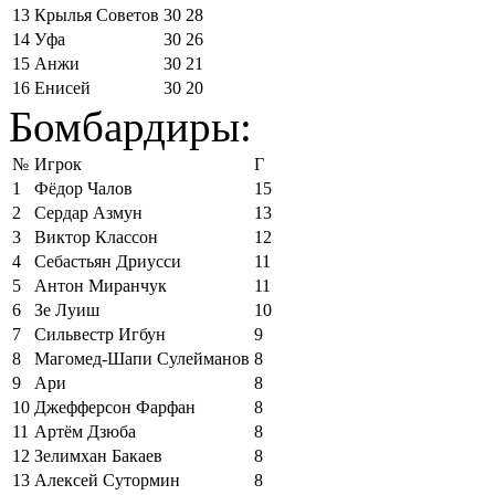
13
Крылья Советов
30
28
14
Уфа
30
26
15
Анжи
30
21
16
Енисей
30
20
Бомбардиры:
№
Игрок
Г
1
Фёдор Чалов
15
2
Сердар Азмун
13
3
Виктор Классон
12
4
Себастьян Дриусси
11
5
Антон Миранчук
11
6
Зе Луиш
10
7
Сильвестр Игбун
9
8
Магомед-Шапи Сулейманов
8
9
Ари
8
10
Джефферсон Фарфан
8
11
Артём Дзюба
8
12
Зелимхан Бакаев
8
13
Алексей Сутормин
8