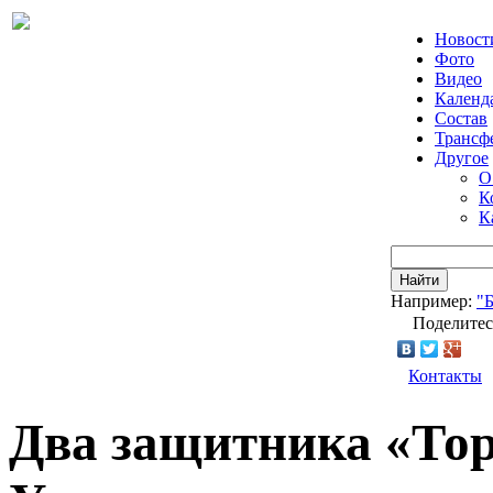
Новост
Фото
Видео
Календ
Состав
Трансф
Другое
О
К
К
Найти
Например:
"
Поделитес
Контакты
Два защитника «Тор