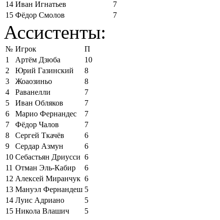
14
Иван Игнатьев
7
15
Фёдор Смолов
7
Ассистенты:
№
Игрок
П
1
Артём Дзюба
10
2
Юрий Газинский
8
3
Жоаозиньо
8
4
Раванелли
7
5
Иван Обляков
7
6
Марио Фернандес
7
7
Фёдор Чалов
7
8
Сергей Ткачёв
6
9
Сердар Азмун
6
10
Себастьян Дриусси
6
11
Отман Эль-Кабир
6
12
Алексей Миранчук
6
13
Мануэл Фернандеш
5
14
Луис Адриано
5
15
Никола Влашич
5