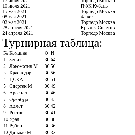
17 июля 2021
Торпедо Москва
10 июля 2021
ПФК Кубань
15 мая 2021
Торпедо Москва
08 мая 2021
Факел
02 мая 2021
Торпедо Москва
28 апреля 2021
Крылья Советов
24 апреля 2021
Торпедо Москва
Турнирная таблица:
№
Команда
О
И
1
Зенит
30
64
2
Локомотив М
30
56
3
Краснодар
30
56
4
ЦСКА
30
51
5
Спартак М
30
49
6
Арсенал
30
46
7
Оренбург
30
43
8
Ахмат
30
42
9
Ростов
30
41
10
Урал
30
38
11
Рубин
30
36
12
Динамо М
30
33