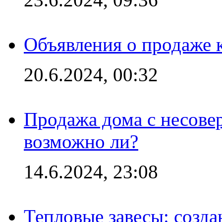
Объявления о продаже 
20.6.2024, 00:32
Продажа дома с несове
возможно ли?
14.6.2024, 23:08
Тепловые завесы: созда