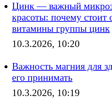
Цинк — важный микроэл
красоты: почему стоит 
витамины группы цинк
10.3.2026, 10:20
Важность магния для зд
его принимать
10.3.2026, 10:19