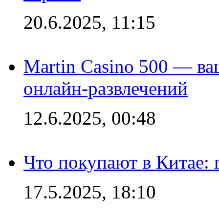
20.6.2025, 11:15
Martin Casino 500 — ва
онлайн-развлечений
12.6.2025, 00:48
Что покупают в Китае:
17.5.2025, 18:10