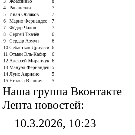
3
Жоаозиньо
8
4
Раванелли
7
5
Иван Обляков
7
6
Марио Фернандес
7
7
Фёдор Чалов
7
8
Сергей Ткачёв
6
9
Сердар Азмун
6
10
Себастьян Дриусси
6
11
Отман Эль-Кабир
6
12
Алексей Миранчук
6
13
Мануэл Фернандеш
5
14
Луис Адриано
5
15
Никола Влашич
5
Наша группа Вконтакте
Лента новостей:
10.3.2026, 10:23