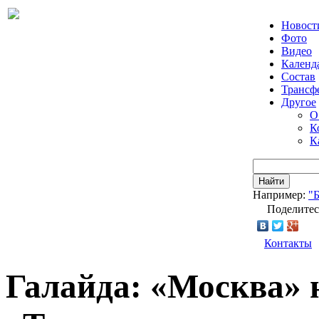
Новост
Фото
Видео
Календ
Состав
Трансф
Другое
О
К
К
Найти
Например:
"
Поделитес
Контакты
Галайда: «Москва» 