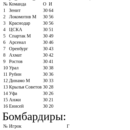
№
Команда
О
И
1
Зенит
30
64
2
Локомотив М
30
56
3
Краснодар
30
56
4
ЦСКА
30
51
5
Спартак М
30
49
6
Арсенал
30
46
7
Оренбург
30
43
8
Ахмат
30
42
9
Ростов
30
41
10
Урал
30
38
11
Рубин
30
36
12
Динамо М
30
33
13
Крылья Советов
30
28
14
Уфа
30
26
15
Анжи
30
21
16
Енисей
30
20
Бомбардиры:
№
Игрок
Г