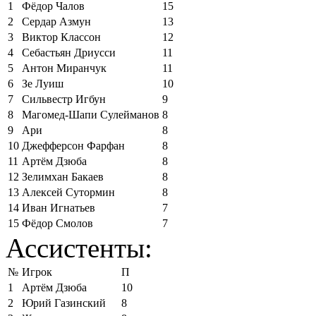
1
Фёдор Чалов
15
2
Сердар Азмун
13
3
Виктор Классон
12
4
Себастьян Дриусси
11
5
Антон Миранчук
11
6
Зе Луиш
10
7
Сильвестр Игбун
9
8
Магомед-Шапи Сулейманов
8
9
Ари
8
10
Джефферсон Фарфан
8
11
Артём Дзюба
8
12
Зелимхан Бакаев
8
13
Алексей Сутормин
8
14
Иван Игнатьев
7
15
Фёдор Смолов
7
Ассистенты:
№
Игрок
П
1
Артём Дзюба
10
2
Юрий Газинский
8